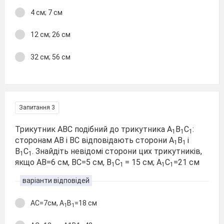
4 см; 7 см
12 см; 26 см
32 см; 56 см
Запитання 3
Трикутник АВС подібний до трикутника А
В
С
:
1
1
1
сторонам АВ і ВС відповідають сторони А
В
і
1
1
В
С
. Знайдіть невідомі сторони цих трикутників,
1
1
якщо АВ=6 см, ВС=5 см, В
С
= 15 см; А
С
=21 см
1
1
1
1
варіанти відповідей
АС=7см, А
В
=18 см
1
1