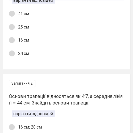
варіанти відповідей
41 см
25 см
16 см
24 см
Запитання 2
Основи трапеції відносяться як 4:7, а середня лінія
її = 44 см. Знайдіть основи трапеції.
варіанти відповідей
16 см; 28 см