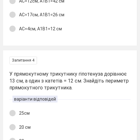
АС=12см, А1В1=42 см
АС=17см, А1В1=26 см
АС=4см, А1В1=12 см
Запитання 4
У прямокутному трикутнику гіпотенуза дорівнює
13 см, а один з катетів = 12 см. Знайдіть периметр
прямокутного трикутника.
варіанти відповідей
25см
20 см