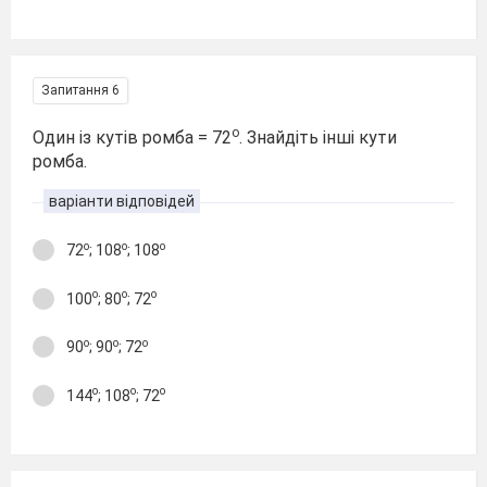
Запитання 6
о
Один із кутів ромба = 72
. Знайдіть інші кути
ромба.
варіанти відповідей
о
о
о
72
; 108
; 108
о
о
о
100
; 80
; 72
о
о
о
90
; 90
; 72
о
о
о
144
; 108
; 72