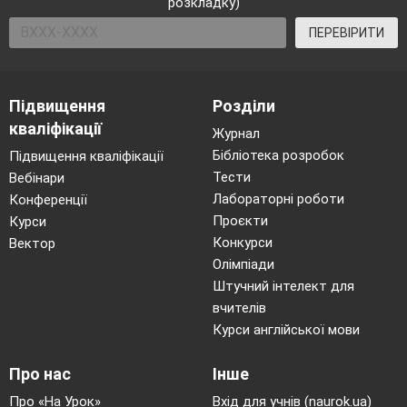
розкладку)
ПЕРЕВІРИТИ
Підвищення
Розділи
кваліфікації
Журнал
Бібліотека розробок
Підвищення кваліфікації
Тести
Вебінари
Лабораторні роботи
Конференції
Проєкти
Курси
Конкурси
Вектор
Олімпіади
Штучний інтелект для
вчителів
Курси англійської мови
Про нас
Інше
Про «На Урок»
Вхід для учнів (naurok.ua)