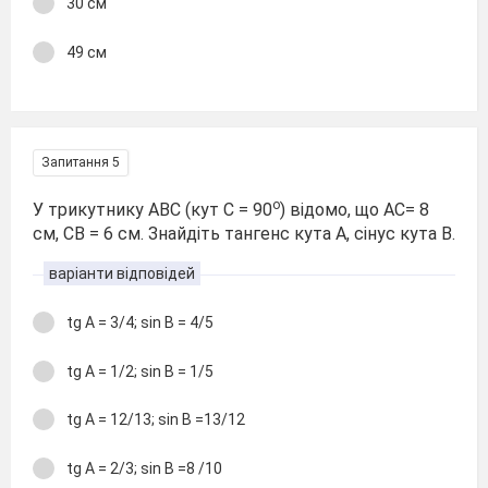
30 см
49 см
Запитання 5
о
У трикутнику АВС (кут С = 90
) відомо, що АС= 8
см, СВ = 6 см. Знайдіть тангенс кута А, сінус кута B.
варіанти відповідей
tg A = 3/4; sin B = 4/5
tg A = 1/2; sin B = 1/5
tg A = 12/13; sin B =13/12
tg A = 2/3; sin B =8 /10