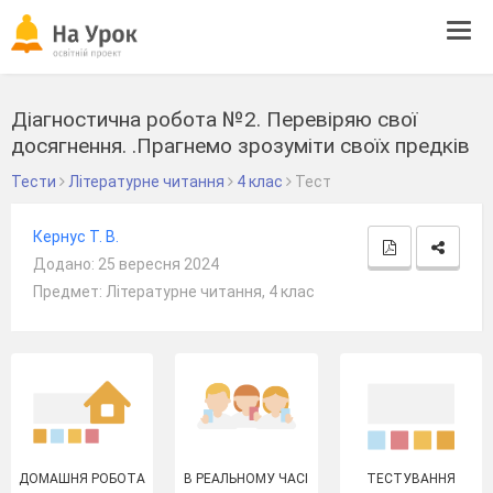
Tog
navi
Діагностична робота №2. Перевіряю свої
досягнення. .Прагнемо зрозуміти своїх предків
Тести
Літературне читання
4 клас
Тест
Кернус Т. В.
Додано: 25 вересня 2024
Предмет: Літературне читання, 4 клас
ДОМАШНЯ РОБОТА
В РЕАЛЬНОМУ ЧАСІ
ТЕСТУВАННЯ