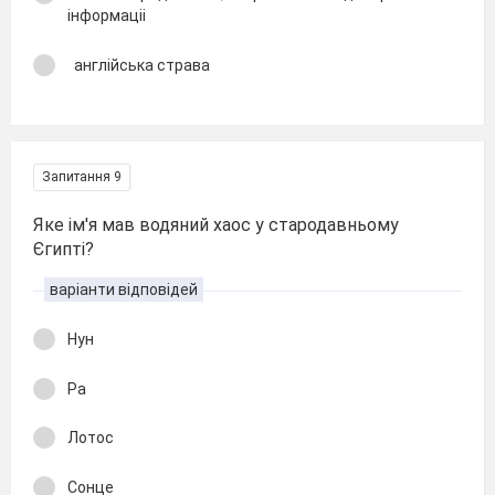
інформаціі
англійська страва
Запитання 9
Яке ім'я мав водяний хаос у стародавньому
Єгипті?
варіанти відповідей
Нун
Ра
Лотос
Сонце