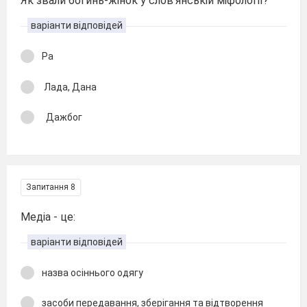
Як звали богинь-жінок у слов'янській міфології?
варіанти відповідей
Ра
Лада, Дана
Дажбог
Запитання 8
Медіа - це:
варіанти відповідей
назва осіннього одягу
засоби передавання, зберігання та відтворення