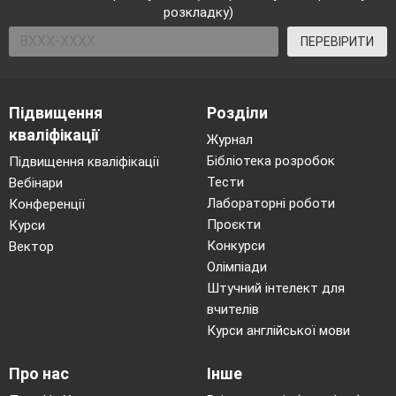
розкладку)
ПЕРЕВІРИТИ
Підвищення
Розділи
кваліфікації
Журнал
Бібліотека розробок
Підвищення кваліфікації
Тести
Вебінари
Лабораторні роботи
Конференції
Проєкти
Курси
Конкурси
Вектор
Олімпіади
Штучний інтелект для
вчителів
Курси англійської мови
Про нас
Інше