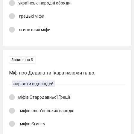
українські народні обряди
грецькі міфи
єгипетські міфи
Запитання 5
Міф про Дедала та Ікара належить до:
варіанти відповідей
міфів Стародавньої Греції
міфів слов'янських народів
міфів Єгипту