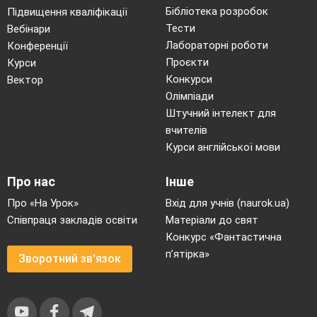
Бібліотека розробок
Підвищення кваліфікації
Тести
Вебінари
Лабораторні роботи
Конференції
Проєкти
Курси
Конкурси
Вектор
Олімпіади
Штучний інтелект для
вчителів
Курси англійської мови
Про нас
Інше
Про «На Урок»
Вхід для учнів (naurok.ua)
Співпраця закладів освіти
Матеріали до свят
Конкурс «Фантастична
п’ятірка»
Зворотний зв'язок