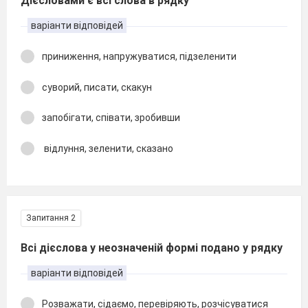
Дієсловами є всі слова в рядку
варіанти відповідей
приниження, напружуватися, підзеленити
суворий, писати, скакун
запобігати, співати, зробивши
відлуння, зеленити, сказано
Запитання 2
Всі дієслова у неозначеній формі подано у рядку
варіанти відповідей
Розважати, сідаємо, перевіряють, розчісуватися