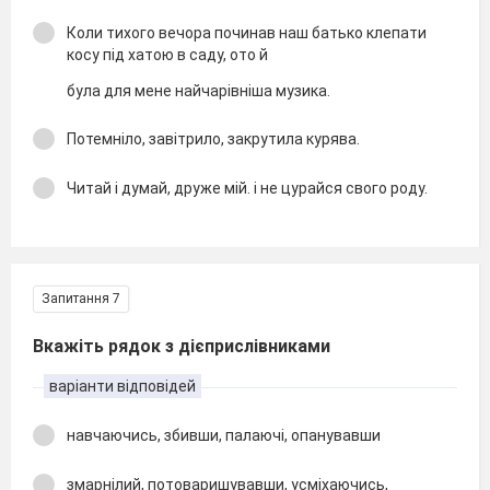
Коли тихого вечора починав наш батько клепати
косу під хатою в саду, ото й
була для мене найчарівніша музика.
Потемніло, завітрило, закрутила курява.
Читай і думай, друже мій. і не цурайся свого роду.
Запитання 7
Вкажіть рядок з дієприслівниками
варіанти відповідей
навчаючись, збивши, палаючі, опанувавши
змарнілий, потоваришувавши, усміхаючись,