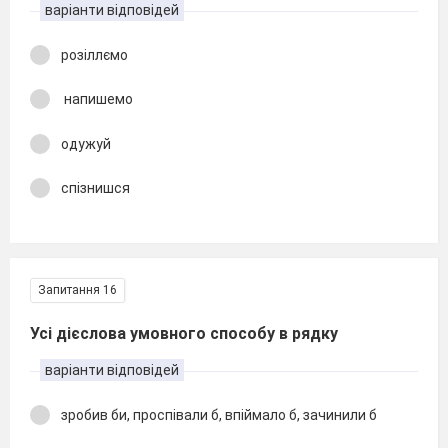
варіанти відповідей
розіллємо
напишемо
одужуй
спізнишся
Запитання 16
Усі дієслова умовного способу в рядку
варіанти відповідей
зробив би, проспівали б, впіймало б, зачинили б