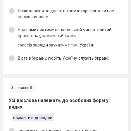
Наше коріння не дасть вітрам історії погнати нас
перекотиполем.
Над нами сяятиме національний миньо-жовтий
прапор, над нами мільйонами
голосів завжди звучатиме гімн України.
Вірте в Україну, любіть Україну, служіть Україні.
Запитання 5
Усі дієслова належать до особових форм у
рядку
варіанти відповідей
ворогують, мітингують, воювати, летіла