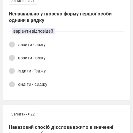
Запитання 21
Неправильно утворено форму першої особи
однини в рядку
варіанти відповідей
лазити - лажу
возити - вожу
їздити - їзджу
сидіти - сиджу
Запитання 22
Наказовий спосіб дієслова вжито в значенні