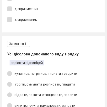
дієприкметник
дієприслівник
Запитання 11
Усі дієслова доконаного виду в рядку
варіанти відповідей
купатись, погрітись, тиснути, говорити
горіти, сумувати, розписати, гладити
віддати, лежати, станцювати, просити
випити, почути, намалювати, випрати