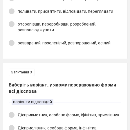
поливати, присвятити, відповідати, переглядати
оторопівши, переробивши, розроблений,
розповсюджувати
розварений, позеленілий, розпорошений, осілий
Запитання 3
Виберіть варіант, у якому перераховано форми
всі дієслова
варіанти відповідей
Дієприкметник, особова форма, іфінітив, прислівник
Дієприслівник, особова форма, інфінітив,