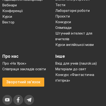
Тести
Вебінари
Лабораторні роботи
Конференції
Проєкти
Курси
Конкурси
Вектор
Олімпіади
Штучний інтелект для
вчителів
Курси англійської мови
Про нас
Інше
Про «На Урок»
Вхід для учнів (naurok.ua)
Співпраця закладів освіти
Матеріали до свят
Конкурс «Фантастична
п’ятірка»
Зворотний зв'язок