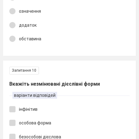
означення
додаток
обставина
Запитання 10
Вкажіть незмінювані дієслівні форми
варіанти відповідей
інфінітив
особова форма
безособові дієслова