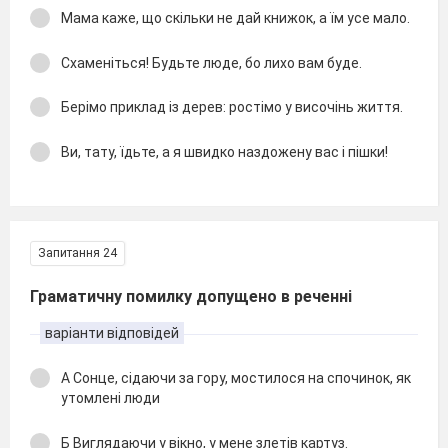
Мама каже, що скільки не дай книжок, а їм усе мало.
Схаменіться! Будьте люде, бо лихо вам буде.
Берімо приклад із дерев: ростімо у височінь життя.
Ви, тату, їдьте, а я швидко наздожену вас і пішки!
Запитання 24
Граматичну помилку допущено в реченні
варіанти відповідей
А Сонце, сідаючи за гору, мостилося на спочинок, як
утомлені люди
Б Виглядаючи у вікно, у мене злетів картуз.