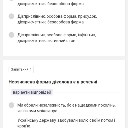
дієприкметник, безособова форма
Дієприслівник, особова форма, присудок,
дієприкметник, безособова форма
Дієприслівник, особова форма, інфінітив,
дієприкметник, активний стан
Запитання 4
Неозначена форма дієслова є в реченні
варіанти відповідей
Ми обрали незалежність, бо є нащадками поколінь,
які віками мріяли про
Українську державу, здобували волю своїм потом і
кров’ю.