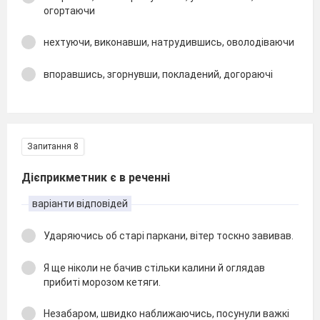
огортаючи
нехтуючи, виконавши, натрудившись, оволодіваючи
впоравшись, згорнувши, покладений, догораючі
Запитання 8
Дієприкметник є в реченні
варіанти відповідей
Ударяючись об старі паркани, вітер тоскно завивав.
Я ще ніколи не бачив стільки калини й оглядав
прибиті морозом кетяги.
Незабаром, швидко наближаючись, посунули важкі