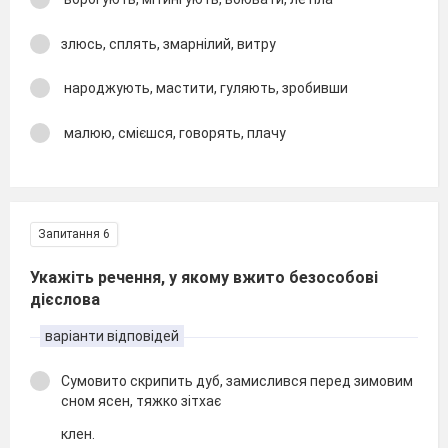
злюсь, сплять, змарнілий, витру
народжують, мастити, гуляють, зробивши
малюю, смієшся, говорять, плачу
Запитання 6
Укажіть речення, у якому вжито безособові
дієслова
варіанти відповідей
Сумовито скрипить дуб, замислився перед зимовим
сном ясен, тяжко зітхає
клен.