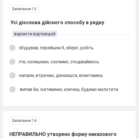
Запитання 13
Усі дієслова дійсного способу в рядку
варіанти відповідей
збудував, перейшли б, зберіг, робіть
п’ю, колишемо, схопимо, сподіваймось
напали, втрачаю, дізнаєшся, возитимеш
випав би, їхатимемо, кличеш, будемо молотити
Запитання 14
НЕПРАВИЛЬНО утворено форму наказового