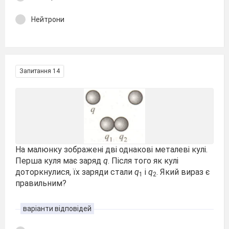
Нейтрони
Запитання 14
На малюнку зображені дві однакові металеві кулі.
Перша куля має заряд
q
. Після того як кулі
доторкнулися, їх заряди стали
q
і
q
. Який вираз є
1
2
правильним?
варіанти відповідей