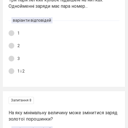
Однойменні заряди має пара номер...
варіанти відповідей
1
2
3
1 і 2
Запитання 8
На яку мінімальну величину може змінитися заряд
золотої порошинки?