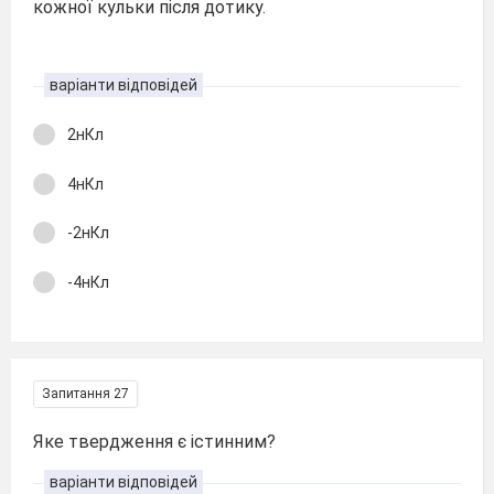
кожної кульки після дотику.
варіанти відповідей
2нКл
4нКл
-2нКл
-4нКл
Запитання 27
Яке твердження є істинним?
варіанти відповідей