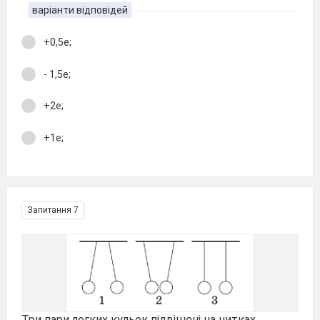
варіанти відповідей
+0,5е;
- 1,5е;
+2е;
+1е;
Запитання 7
Три пари легких кульок підвішені на нитках.