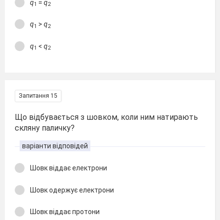
q
=
q
1
2
q
>
q
1
2
q
<
q
1
2
Запитання 15
Що відбувається з шовком, коли ним натирають
скляну паличку?
варіанти відповідей
Шовк віддає електрони
Шовк одержує електрони
Шовк віддає протони