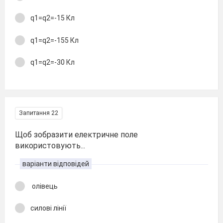
q1=q2=-15 Кл
q1=q2=-155 Кл
q1=q2=-30 Кл
Запитання 22
Щоб зобразити електричне поле
використовують...
варіанти відповідей
олівець
силові лінії