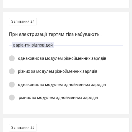
Запитання 24
При електризації тертям тіла набувають...
варіанти відповідей
однакових за модулем різнойменних зарядів
різних за модулем різнойменних зарядів
однакових за модулем однойменних зарядів
різних за модулем однойменних зарядів
Запитання 25