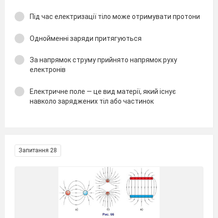
Під час електризації тіло може отримувати протони
Однойменні заряди притягуються
За напрямок струму прийнято напрямок руху
електронів
Електричне поле — це вид матерії, який існує
навколо заряджених тіл або частинок
Запитання 28