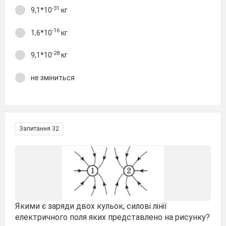
-31
9,1*10
кг
-16
1,6*10
кг
-28
9,1*10
кг
не зміниться
Запитання 32
Якими є заряди двох кульок, силові лінії
електричного поля яких представлено на рисунку?