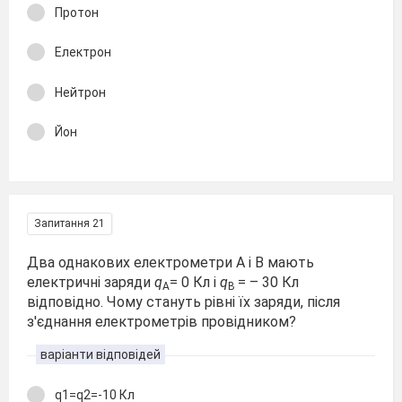
Протон
Електрон
Нейтрон
Йон
Запитання 21
Два однакових електрометри А і В мають
електричні заряди
q
= 0 Кл і
q
= – 30 Кл
A
В
відповідно. Чому стануть рівні їх заряди, після
з'єднання електрометрів провідником?
варіанти відповідей
q1=q2=-10 Кл