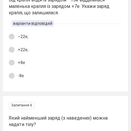
маленька крапля із зарядом +7е. Укажи заряд
краплі, що залишилася.
варіанти відповідей
–22е;
+22е;
+8е
-8е
Запитання 6
Який найменший заряд (з наведених) можна
надати тілу?