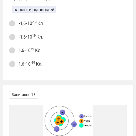
варіанти відповідей
-19
-1,6•10
Кл.
19
-1,6•10
Кл.
19
1,6•10
Кл.
-19
1,6•10
Кл.
Запитання 18