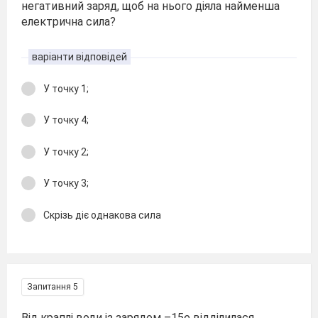
негативний заряд, щоб на нього діяла найменша
електрична сила?
варіанти відповідей
У точку 1;
У точку 4;
У точку 2;
У точку 3;
Скрізь діє однакова сила
Запитання 5
Від краплі води із зарядом –15е відділилася