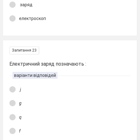
заряд
електроскоп
Запитання 23
Електричний заряд позначають :
варіанти відповідей
j
g
q
f