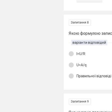
Запитання 8
Якою формулою запису
варіанти відповідей
I=U/R
U=A/q
Правильної відповіді
Запитання 9