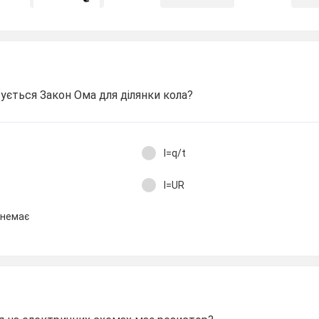
ється Закон Ома для ділянки кола?
I=q/t
I=UR
 немає