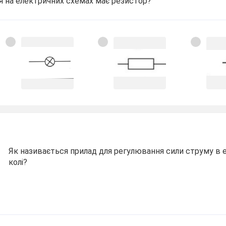
я на електричних схемах має резистор?
Як називається прилад для регулювання сили струму в
колі?