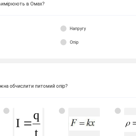
 вимірюють в Омах?
Напругу
Опір
на обчислити питомий опір?