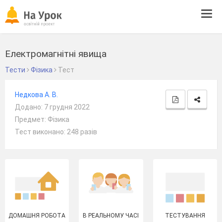
Tog
navi
Електромагнітні явища
Тести
Фізика
Тест
Недкова А. В.
Додано: 7 грудня 2022
Предмет: Фізика
Тест виконано: 248 разів
ДОМАШНЯ РОБОТА
В РЕАЛЬНОМУ ЧАСІ
ТЕСТУВАННЯ