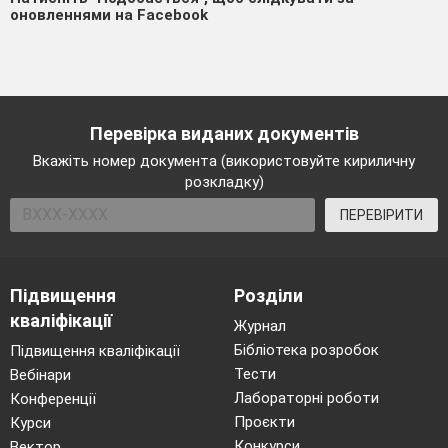
оновленнями на Facebook
Перевірка виданих документів
Вкажіть номер документа (використовуйте кириличну
розкладку)
ПЕРЕВІРИТИ
Підвищення
Розділи
кваліфікації
Журнал
Бібліотека розробок
Підвищення кваліфікації
Тести
Вебінари
Лабораторні роботи
Конференції
Проєкти
Курси
Конкурси
Вектор