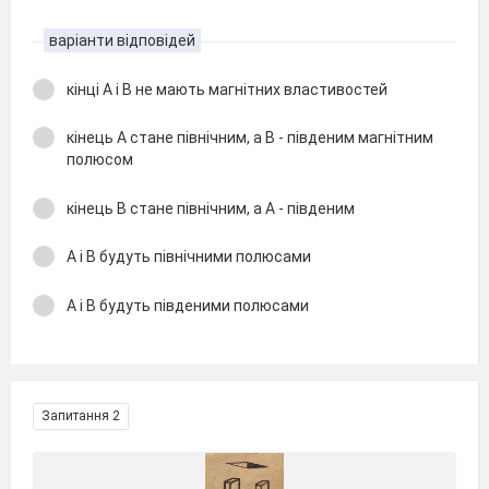
варіанти відповідей
кінці А і В не мають магнітних властивостей
кінець А стане північним, а В - південим магнітним
полюсом
кінець В стане північним, а А - південим
А і В будуть північними полюсами
А і В будуть південими полюсами
Запитання 2