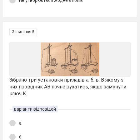
Не утворюється жодне з полів
Запитання 5
Зібрано три установки приладів а, б, в. В якому з
них провідник АВ почне рухатись, якщо замкнути
ключ К
варіанти відповідей
а
б