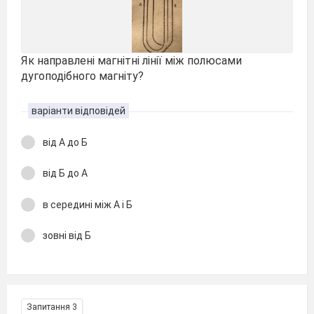
Як направлені магнітні лінії між полюсами
дугоподібного магніту?
варіанти відповідей
від А до Б
від Б до А
в середині між А і Б
зовні від Б
Запитання 3