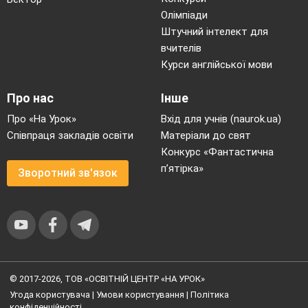
Олімпіади
Штучний інтелект для
вчителів
Курси англійської мови
Про нас
Інше
Про «На Урок»
Вхід для учнів (naurok.ua)
Співпраця закладів освіти
Матеріали до свят
Конкурс «Фантастична
п’ятірка»
Зворотний зв'язок
© 2017-2026, ТОВ «ОСВІТНІЙ ЦЕНТР «НА УРОК»
Угода користувача
|
Умови користування
|
Політика
конфіденційності