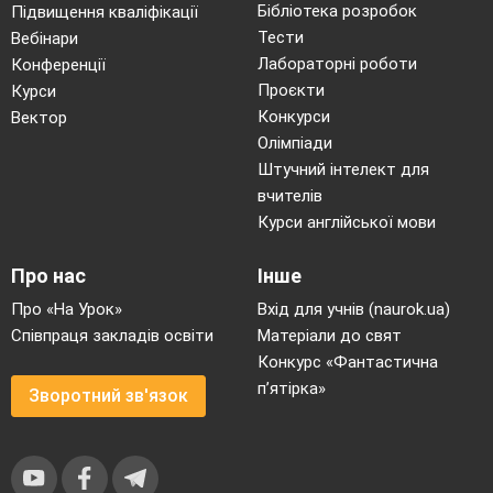
Бібліотека розробок
Підвищення кваліфікації
Тести
Вебінари
Лабораторні роботи
Конференції
Проєкти
Курси
Конкурси
Вектор
Олімпіади
Штучний інтелект для
вчителів
Курси англійської мови
Про нас
Інше
Про «На Урок»
Вхід для учнів (naurok.ua)
Співпраця закладів освіти
Матеріали до свят
Конкурс «Фантастична
п’ятірка»
Зворотний зв'язок