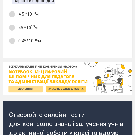
варіанти відповідей
10
4,5 *10
м
10
45 *10
м
-10
0,45*10
м
Створюйте онлайн-тести
для контролю знань і залучення учнів
до активної роботи у класі та вдома