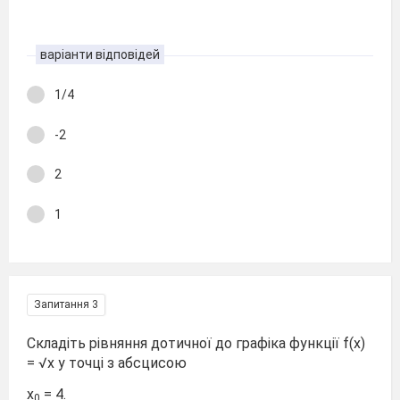
варіанти відповідей
1/4
-2
2
1
Запитання 3
Складіть рівняння дотичної до графіка функції f(x)
= √x у точці з абсцисою
x
= 4.
0