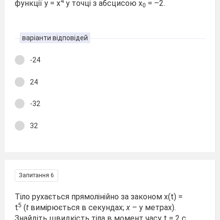
4
функції y = x
у точці з абсцисою x
= –2.
0
варіанти відповідей
-24
24
-32
32
Запитання 6
Тіло рухається прямолінійно за законом x(t) =
5
t
(
t
вимірюється в секундах;
x
– у метрах).
Знайдіть швидкість тіла в момент часу t = 2 с.