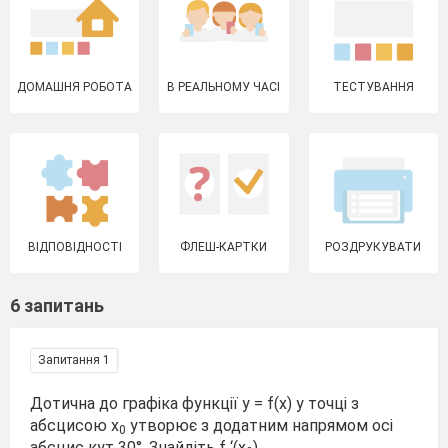
ДОМАШНЯ РОБОТА
В РЕАЛЬНОМУ ЧАСІ
ТЕСТУВАННЯ
ВІДПОВІДНОСТІ
ФЛЕШ-КАРТКИ
РОЗДРУКУВАТИ
6 запитань
Запитання 1
Дотична до графіка функції y = f(x) у точці з
абсцисою x
утворює з додатним напрямом осі
0
абсцис кут 30°. Знайдіть f ‘(x
).