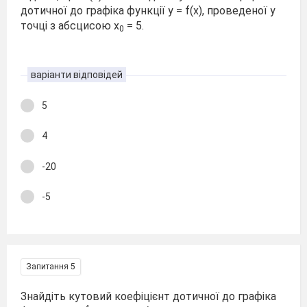
дотичної до графіка функції y = f(x), проведеної у
точці з абсцисою x
= 5.
0
варіанти відповідей
5
4
-20
-5
Запитання 5
Знайдіть кутовий коефіцієнт дотичної до графіка