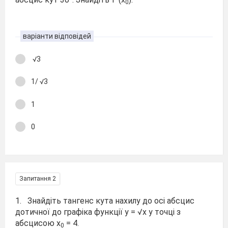
0
варіанти відповідей
√3
1/ √3
1
0
Запитання 2
1. Знайдіть тангенс кута нахилу до осі абсцис
дотичної до графіка функції y = √x у точці з
абсцисою x
= 4.
0