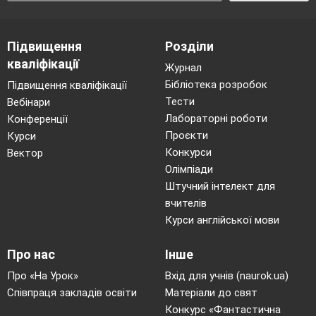
Підвищення
Розділи
кваліфікації
Журнал
Бібліотека розробок
Підвищення кваліфікації
Тести
Вебінари
Лабораторні роботи
Конференції
Проєкти
Курси
Конкурси
Вектор
Олімпіади
Штучний інтелект для
вчителів
Курси англійської мови
Про нас
Інше
Про «На Урок»
Вхід для учнів (naurok.ua)
Співпраця закладів освіти
Матеріали до свят
Конкурс «Фантастична