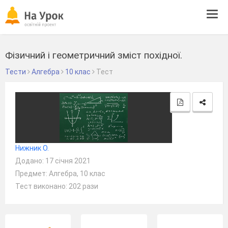
Tog
navi
Фізичний і геометричний зміст похідної.
Тести
Алгебра
10 клас
Тест
Нижник О.
Додано: 17 січня 2021
Предмет: Алгебра, 10 клас
Тест виконано: 202 рази