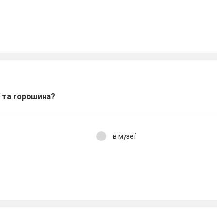
я та горошина?
в музеї