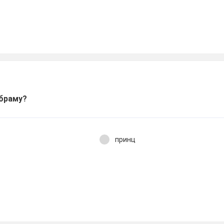
 браму?
принц