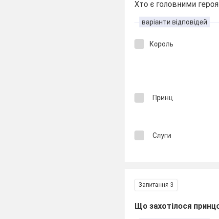
Хто є головними героя
варіанти відповідей
Король
Принц
Слуги
Запитання 3
Що захотілося принц