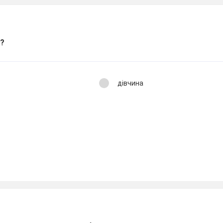
ю?
дівчина