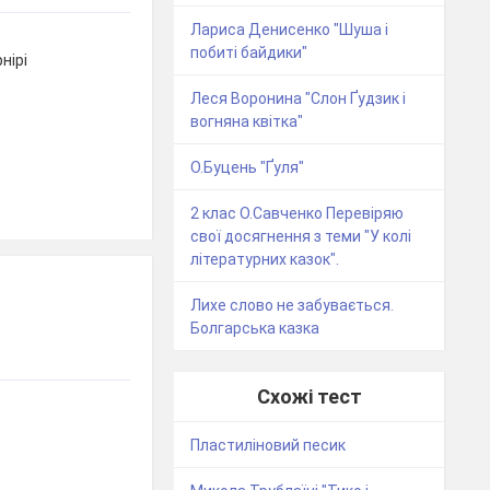
Лариса Денисенко "Шуша і
побиті байдики"
нірі
Леся Воронина "Слон Ґудзик і
вогняна квітка"
О.Буцень "Ґуля"
2 клас О.Савченко Перевіряю
свої досягнення з теми "У колі
літературних казок".
Лихе слово не забувається.
Болгарська казка
Схожі тест
Пластиліновий песик