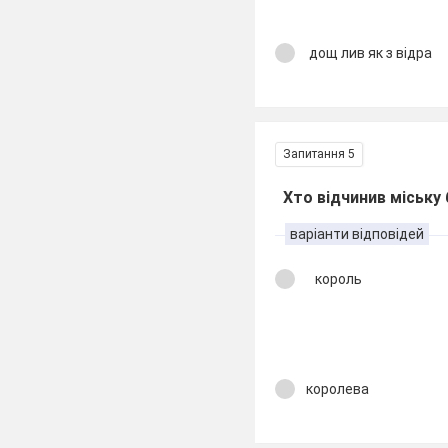
дощ лив як з відра
Запитання 5
Хто відчинив міську
варіанти відповідей
король
королева