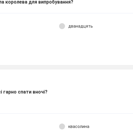
ла королева для випробування?
дванадцять
 гарно спати вночі?
квасолина