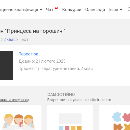
AI
щення кваліфікації
Чат
Конкурси
Олімпіада
Інше
ен "Принцеса на горошині"
я
2 клас
Тест
Перестюк . .
Додано: 21 лютого 2025
Предмет: Літературне читання, 2 клас
САМОСТІЙНО
льтати тестувань
»
Результати тестування не зберігаються