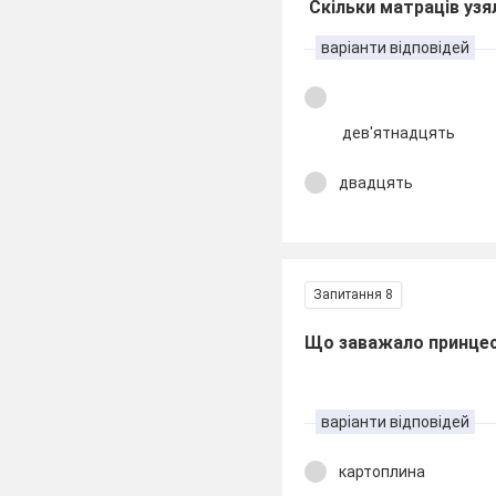
Скільки матраців узя
варіанти відповідей
дев'ятнадцять
двадцять
Запитання 8
Що заважало принцесі
варіанти відповідей
картоплина