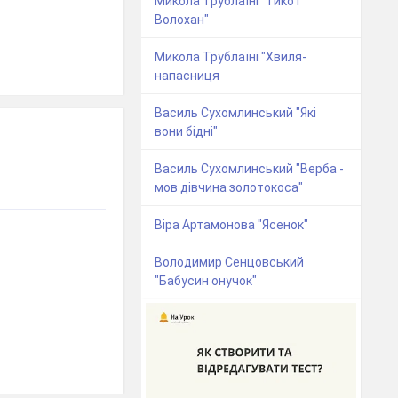
Микола Трублаїні "Тико і
Волохан"
Микола Трублаїні "Хвиля-
напасниця
Василь Сухомлинський "Які
вони бідні"
Василь Сухомлинський "Верба -
мов дівчина золотокоса"
Віра Артамонова "Ясенок"
Володимир Сенцовський
"Бабусин онучок"