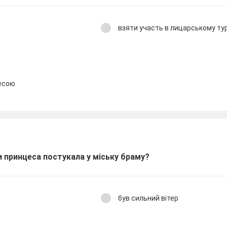
взяти участь в лицарському тур
есою
и принцеса постукала у міську браму?
був сильний вітер