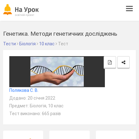
Tog
navi
Генетика. Методи генетичних досліджень
Тести
Біологія
10 клас
Тест
Полякова С. В.
Додано: 20 січня 2022
Предмет: Біологія, 10 клас
Тест виконано: 665 разів