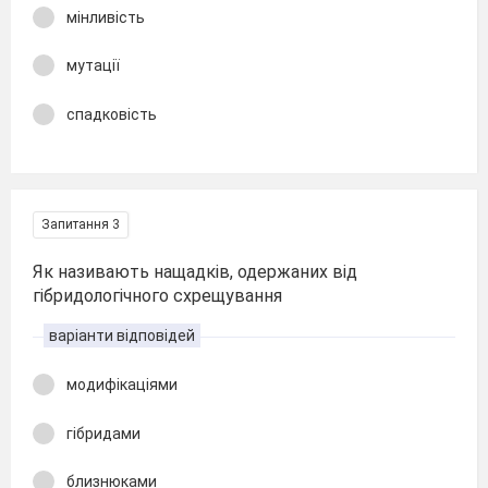
мінливість
мутації
спадковість
Запитання 3
Як називають нащадків, одержаних від
гібридологічного схрещування
варіанти відповідей
модифікаціями
гібридами
близнюками