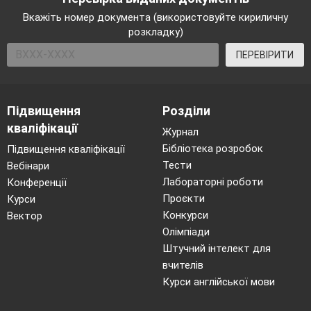
Вкажіть номер документа (використовуйте кириличну
розкладку)
ПЕРЕВІРИТИ
Підвищення
Розділи
кваліфікації
Журнал
Бібліотека розробок
Підвищення кваліфікації
Тести
Вебінари
Лабораторні роботи
Конференції
Проєкти
Курси
Конкурси
Вектор
Олімпіади
Штучний інтелект для
вчителів
Курси англійської мови