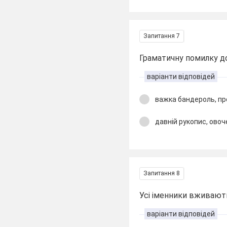
Запитання 7
Граматичну помилку д
варіанти відповідей
важка бандероль, пр
давній рукопис, ово
Запитання 8
Усі іменники вживають
варіанти відповідей