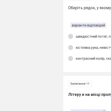
Оберіть рядок, у яком
варіанти відповідей
швидкістний потяг, 
кістлява рука, невіс
контрасний колір, ск
Запитання 11
Літеру
и
на місці про