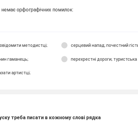
у немає орфографічних помилок:
повідомити методистці;
серцевий напад; почестний гіст
тчин гаманець;
перехрестні дороги; туристська 
азати артистці;
пуску треба писати в кожному слові рядка