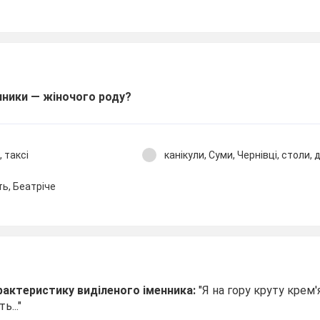
енники — жіночого роду?
, таксі
канікули, Суми, Чернівці, столи, 
уть, Беатріче
рактеристику виділеного іменника:
"Я на гору круту крем
ь..."