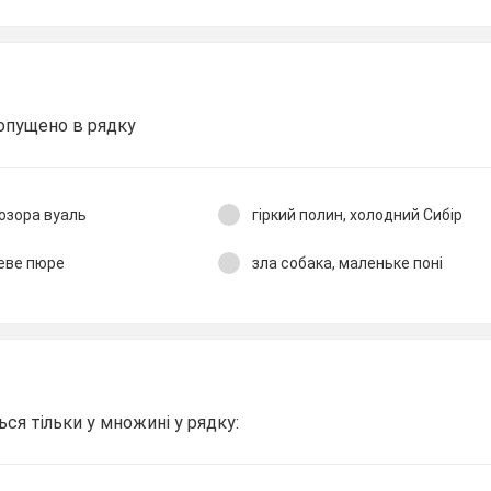
опущено в рядку
озора вуаль
гіркий полин, холодний Сибір
чеве пюре
зла собака, маленьке поні
ся тільки у множині у рядку: