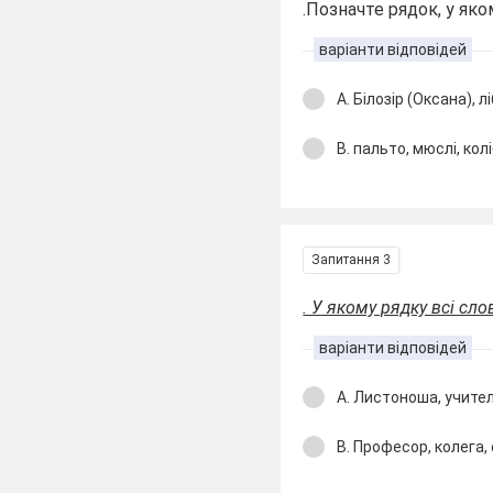
.Позначте рядок, у яко
варіанти відповідей
А. Білозір (Оксана), л
В. пальто, мюслі, колі
Запитання 3
. У якому рядку всі сл
варіанти відповідей
А. Листоноша, учител
В. Професор, колега,