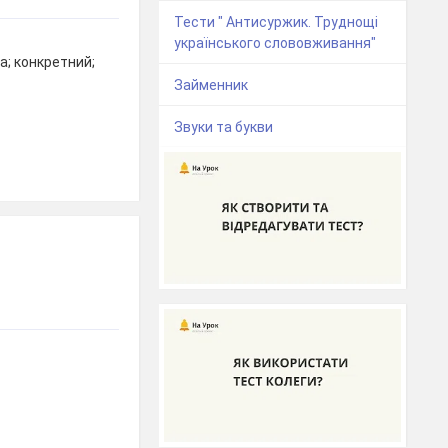
Тести " Антисуржик. Труднощі
українського слововживання"
а; конкретний;
Займенник
Звуки та букви