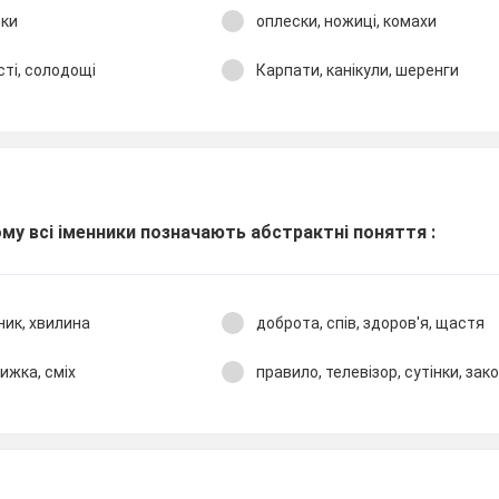
рки
оплески, ножиці, комахи
ті, солодощі
Карпати, канікули, шеренги
му всі іменники позначають абст­рактні поняття :
ник, хвилина
доброта, спів, здоров'я, щастя
нижка, сміх
правило, телевізор, сутінки, зак