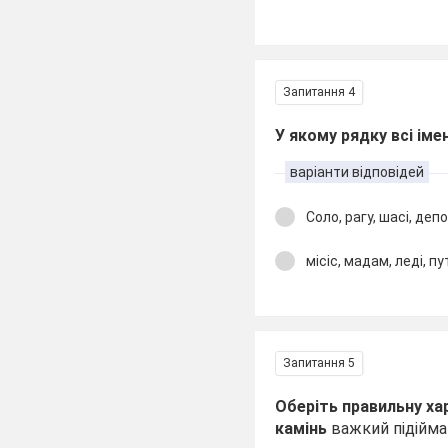
Запитання 4
У якому рядку всі ім
варіанти відповідей
Соло, рагу, шасі, депо
місіс, мадам, леді, п
Запитання 5
Оберіть правильну ха
камінь
важкий підіймат