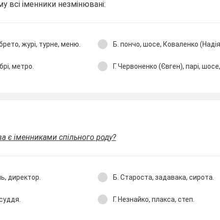
му всі іменники незмінювані:
ібрето, журі, турне, меню.
Б. пончо, шосе, Коваленко (Надія
брі, метро.
Г. Червоненко (Євген), парі, шосе
ова є іменниками спільного роду?
ь, директор.
Б. Староста, задавака, сирота.
 суддя.
Г. Незнайко, плакса, степ.