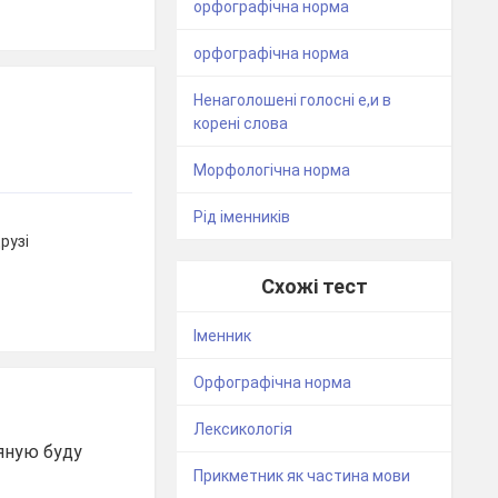
орфографічна норма
орфографічна норма
Ненаголошені голосні е,и в
корені слова
Морфологічна норма
Рід іменників
друзі
Схожі тест
Іменник
Орфографічна норма
Лексикологія
'яную буду
Прикметник як частина мови