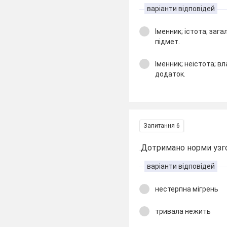
варіанти відповідей
Іменник; істота; заг
підмет.
Іменник; неістота; в
додаток.
Запитання 6
.Дотримано норми узг
варіанти відповідей
нестерпна мігрень
тривала нежить