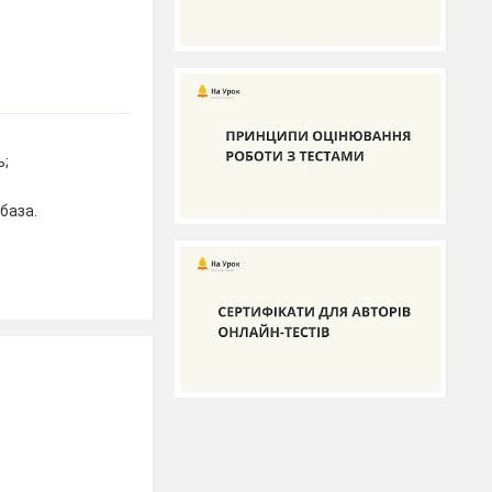
ь;
база.