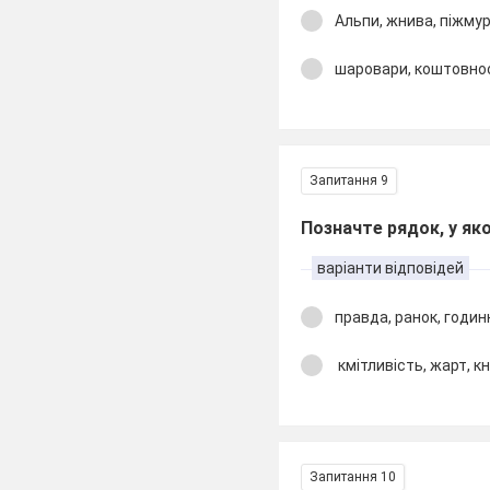
Альпи, жнива, піжму
шаровари, коштовнос
Запитання 9
Позначте рядок, у яко
варіанти відповідей
правда, ранок, годин
кмітливість, жарт, к
Запитання 10