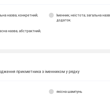
альна назва; конкретний;
Іменник; неістота; загальна назв
додаток.
ласна назва; абстрактний;
одження прикметника з іменником у рядку
якісна шампунь