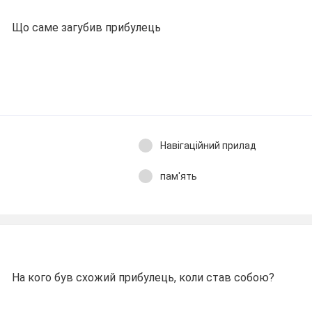
Що саме загубив прибулець
Навігаційний прилад
пам'ять
На кого був схожий прибулець, коли став собою?