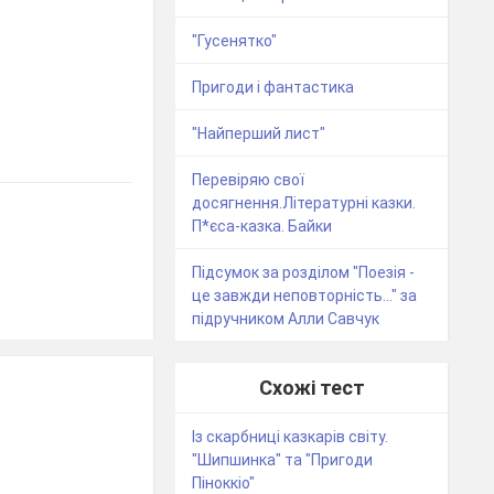
"Гусенятко"
Пригоди і фантастика
"Найперший лист"
Перевіряю свої
досягнення.Літературні казки.
П*єса-казка. Байки
Підсумок за розділом "Поезія -
це завжди неповторність..." за
підручником Алли Савчук
Схожі тест
Із скарбниці казкарів світу.
"Шипшинка" та "Пригоди
Піноккіо"