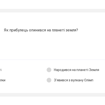
Як прибулець опинився на планеті земля?
і
Народився на планеті Земля
ілки
З'явився з вулкану Олімп