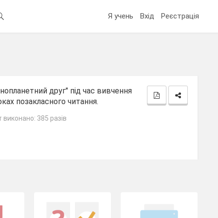
Я учень
Вхід
Реєстрація
нопланетний друг" під час вивчення
оках позакласного читання.
 виконано: 385 разів