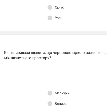
Сіріус
Уран
Як називалася планета, що червоною зіркою сяяла на чо
міжпланетного простору?
Меркурій
Венера