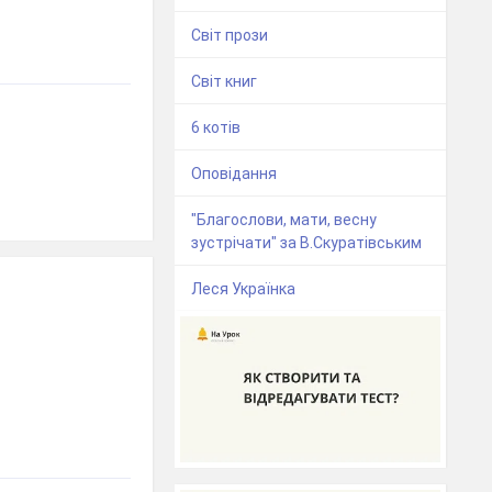
Світ прози
Світ книг
6 котів
Оповідання
"Благослови, мати, весну
зустрічати" за В.Скуратівським
Леся Українка