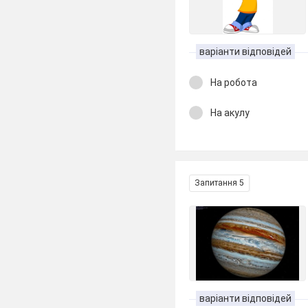
варіанти відповідей
На робота
На акулу
Запитання 5
варіанти відповідей