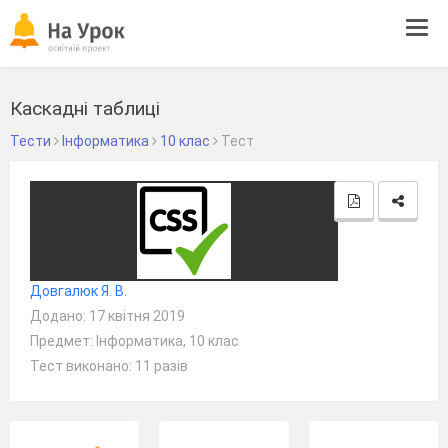
Tog
navi
Каскадні таблиці
Тести
Інформатика
10 клас
Тест
Довгалюк Я. В.
Додано: 17 квітня 2019
Предмет: Інформатика, 10 клас
Тест виконано: 11 разів