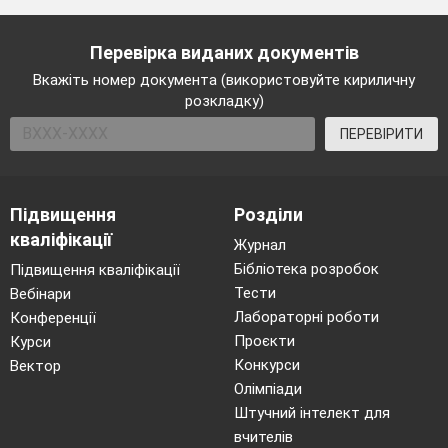
Перевірка виданих документів
Вкажіть номер документа (використовуйте кириличну
розкладку)
ПЕРЕВІРИТИ
Підвищення
Розділи
кваліфікації
Журнал
Бібліотека розробок
Підвищення кваліфікації
Тести
Вебінари
Лабораторні роботи
Конференції
Проєкти
Курси
Конкурси
Вектор
Олімпіади
Штучний інтелект для
вчителів