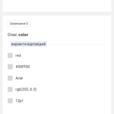
Запитання 5
Опис
color
варіанти відповідей
red
#00FF00
Arial
rgb(255, 0, 0)
12pt