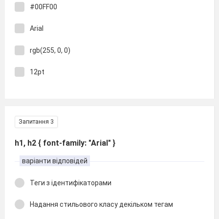
#00FF00
Arial
rgb(255, 0, 0)
12pt
Запитання 3
h1, h2 { font-family: "Arial" }
варіанти відповідей
Теги з ідентифікаторами
Надання стильового класу декільком тегам