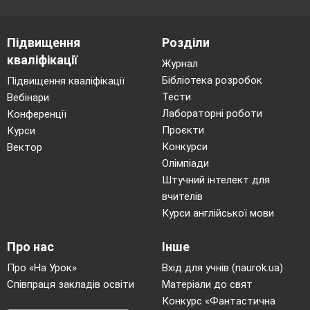
Підвищення
Розділи
кваліфікації
Журнал
Бібліотека розробок
Підвищення кваліфікації
Тести
Вебінари
Лабораторні роботи
Конференції
Проєкти
Курси
Конкурси
Вектор
Олімпіади
Штучний інтелект для
вчителів
Курси англійської мови
Про нас
Інше
Про «На Урок»
Вхід для учнів (naurok.ua)
Співпраця закладів освіти
Матеріали до свят
Конкурс «Фантастична