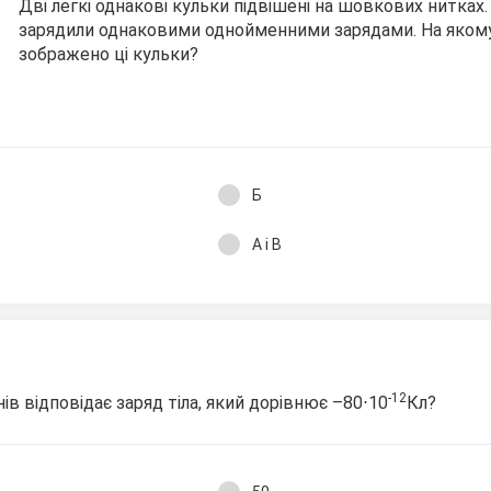
Дві легкі однакові кульки підвішені на шовкових нитках
зарядили однаковими однойменними зарядами. На яком
зображено ці кульки?
Б
А і В
-12
нів відповідає заряд тіла, який дорівнює –80⋅10
Кл?