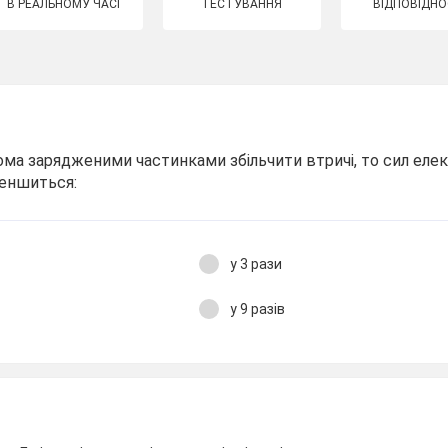
В РЕАЛЬНОМУ ЧАСІ
ТЕСТУВАННЯ
ВІДПОВІДНО
ма зарядженими частинками збільчити втричі, то сил еле
меншиться:
у 3 рази
у 9 разів