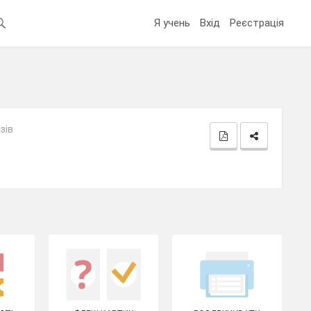
Я учень
Вхід
Реєстрація
зів