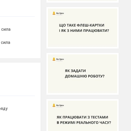
а сила
 сила
ряду