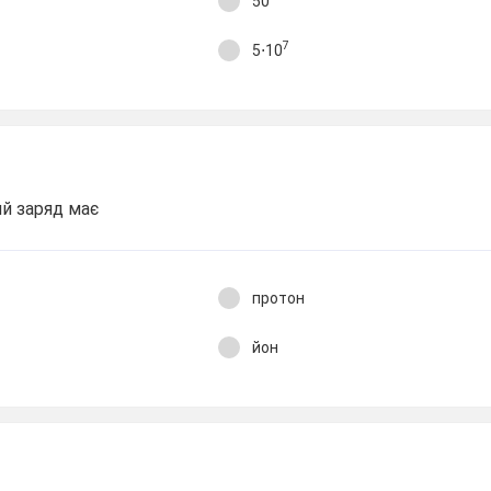
50
7
5⋅10
й заряд має
протон
йон