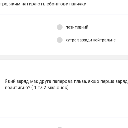
тро, яким натирають ебонітову паличку
позитивний
хутро завжди нейтральне
Який заряд має друга паперова гільза, якщо перша заря
позитивно? ( 1 та 2 малюнок)