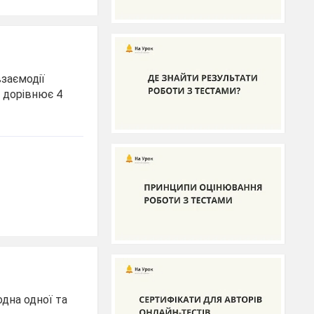
взаємодії
у дорівнює 4
одна одної та