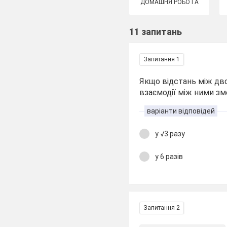
ДОМАШНЯ РОБОТА
11 запитань
Запитання 1
Якщо відстань між дво
взаємодії між ними з
варіанти відповідей
у √3 разу
у 6 разів
Запитання 2