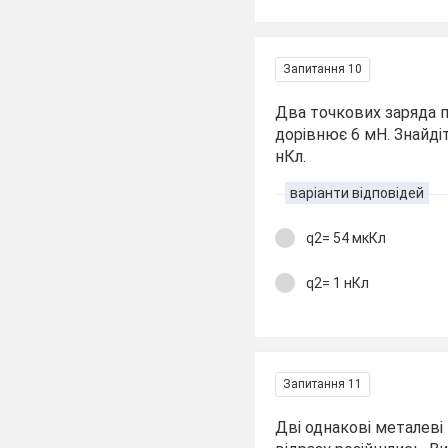
Запитання 10
Два точкових заряда п
дорівнює 6 мН. Знайді
нКл.
варіанти відповідей
q2= 54 мкКл
q2= 1 нКл
Запитання 11
Дві однакові металеві