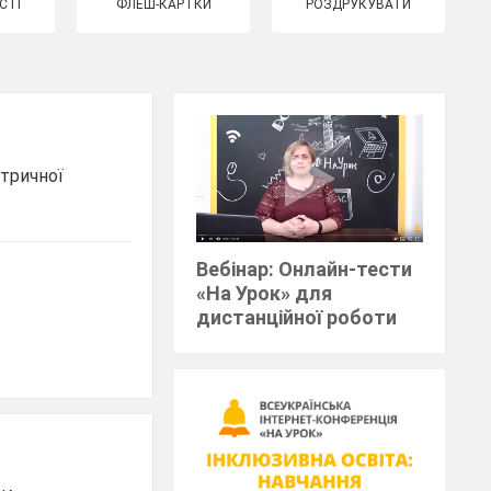
СТІ
ФЛЕШ-КАРТКИ
РОЗДРУКУВАТИ
ктричної
Вебінар: Онлайн-тести
«На Урок» для
дистанційної роботи