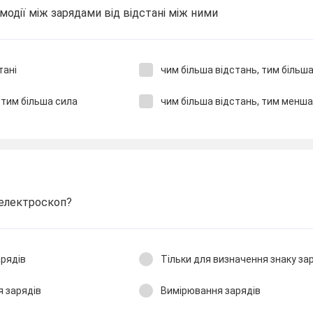
модії між зарядами від відстані між ними
тані
чим більша відстань, тим більш
 тим більша сила
чим більша відстань, тим менша
 електроскоп?
арядів
Тільки для визначення знаку за
я зарядів
Вимірювання зарядів