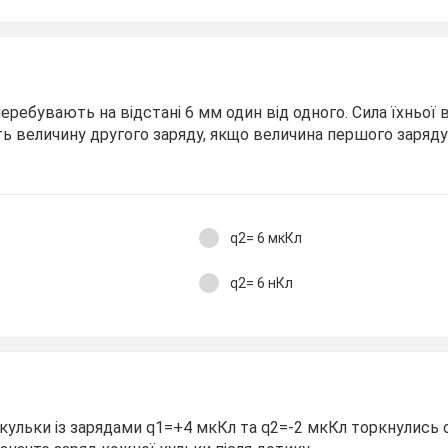
еребувають на відстані 6 мм один від одного. Сила їхньої 
ть величину другого заряду, якщо величина першого заряд
q2= 6 мкКл
q2= 6 нКл
 кульки із зарядами q1=+4 мкКл та q2=-2 мкКл торкнулись 