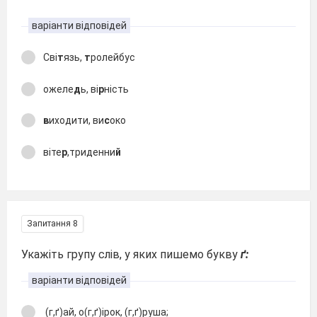
варіанти відповідей
Сві
т
язь,
т
ролейбус
ожеле
д
ь, ві
р
ність
в
иходити, ви
с
око
віте
р
,триденни
й
Запитання 8
Укажіть групу слів, у яких пишемо букву
ґ:
варіанти відповідей
(г,ґ)ай, о(г,ґ)ірок, (г,ґ)руша;