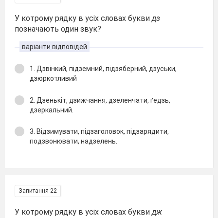
У котрому рядку в усіх словах букви
дз
позначають один звук?
варіанти відповідей
1. Дзвінкий, підземний, підзяберний, дзуськи,
дзюркотливий
2. Дзенькіт, дзижчання, дзеленчати, ґедзь,
дзеркальний.
3. Відзимувати, підзаголовок, підзарядити,
подзвонювати, надзелень.
Запитання 22
У котрому рядку в усіх словах букви
дж