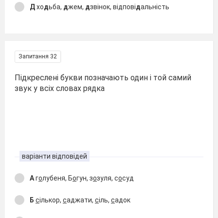
Д
хо
д
ьба,
д
жем,
д
звінок, ві
д
пові
д
альність
Запитання 32
Підкреслені букви позначають один і той самий
звук у всіх словах рядка
варіанти відповідей
А
г
о
лубеня, Б
о
гун, з
о
зуля, с
о
суд
Б
с
ількор,
с
аджати,
с
іль,
с
адок