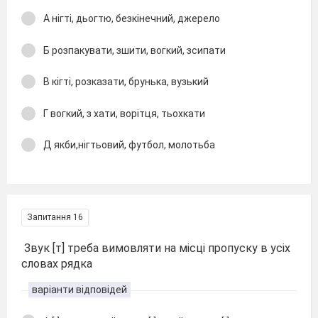
А нігті, дьогтю, безкінечний, джерело
Б розпакувати, зшити, вогкий, зсипати
В кігті, розказати, брунька, вузький
Г вогкий, з хати, ворітця, тьохкати
Д якби,нігтьовий, футбол, молотьба
Запитання 16
Звук [т] треба вимовляти на місці пропуску в усіх
словах рядка
варіанти відповідей