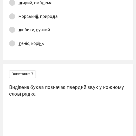
щ
ирий, емб
л
ема
морськи
й
, приро
д
а
л
юбити,
г
учний
т
еніс, корі
н
ь
Запитання 7
Виділена буква позначає твердий звук у кожному
слові рядка