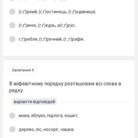
(г,ґ)іркий, (г,ґ)остинець, (г,ґ)одівниця;
(г,ґ)анок, (г,ґ)едзь, а(г,ґ)рус;
г,ґ)ребля, (г,ґ)речний, (г, ґ)рафік.
Запитання 9
В алфавітному порядку розташовані всі слова в
рядку:
варіанти відповідей
мова, яблуко, підлога, зошит;
дерево, ліс, носоріг, чашка;