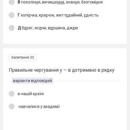
В
поколін
н
я, вичище
ння
, знан
н
я, безгомі
н
ня
Г
копі
є
чка, кра
є
чок, житт
є
дайний,
є
дність
Д
б
е
рег, яс
е
ни, в
е
ршина, дж
е
м
Запитання 33
Правильне чергування у — в дотримано в рядку
варіанти відповідей
в нашій країні
навчалися у академії