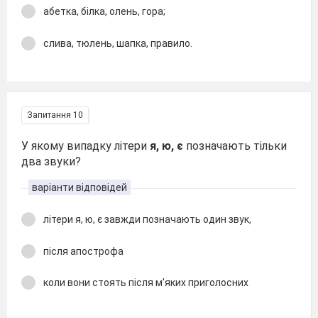
абетка, білка, олень, гора;
слива, тюлень, шапка, правило.
Запитання 10
У якому випадку літери
я, ю, є
позначають тільки
два звуки?
варіанти відповідей
літери я, ю, є завжди позначають один звук,
після апострофа
коли вони стоять після м'яких приголосних