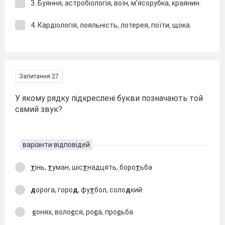
3. Буяння, астробіологія, воїн, м’ясорубка, краянин.
4. Кардіологія, лояльність, лотерея, поїти, щока.
Запитання 27
У якому рядку підкреслені букви позначають той
самий звук?
варіанти відповідей
т
інь,
т
уман, шіс
т
надцять, боро
т
ьба
д
орога, горо
д
, фу
т
бол, соло
д
кий
с
онях, воло
с
ся, ро
с
а, про
с
ьба