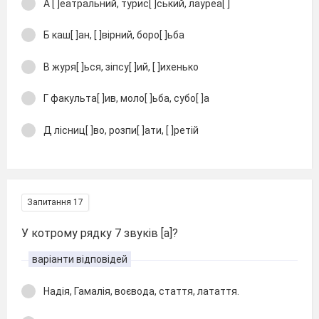
А [ ]еатральний, турис[ ]ський, лауреа[ ]
Б каш[ ]ан, [ ]вірний, боро[ ]ьба
В журя[ ]ься, зіпсу[ ]ий, [ ]ихенько
Г факульта[ ]ив, моло[ ]ьба, субо[ ]а
Д лісниц[ ]во, розпи[ ]ати, [ ]ретій
Запитання 17
У котрому рядку 7 звуків [а]?
варіанти відповідей
Надія, Гамалія, воєвода, стаття, латаття.