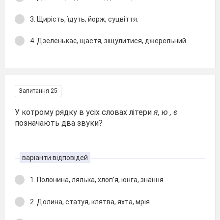
3. Щирість, їдуть, йорж, суцвіття.
4. Дзеленькає, щастя, зіщулитися, джерельний.
Запитання 25
У котрому рядку в усіх словах літери
я, ю , є
позначають два звуки?
варіанти відповідей
1. Полонина, лялька, хлоп’я, юнга, знання.
2. Долина, статуя, клятва, яхта, мрія.