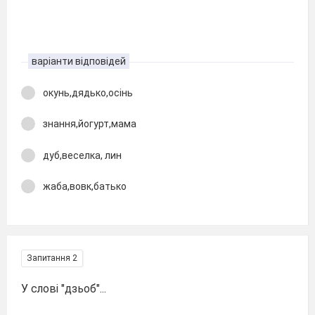
варіанти відповідей
окунь,дядько,осінь
знання,йогурт,мама
дуб,веселка, лин
жаба,вовк,батько
Запитання 2
У слові "дзьоб"...