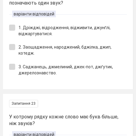
позначають один звук?
варіанти відповідей
1. Дріжджі, відродження, відживити, джунґлі,
віджартуватися.
2. Заощадження, народжений, бджілка, джип,
котедж.
3. Саджанець, джмелиний, джек-пот, джґутик,
джерелознавство.
Запитання 23
У котрому рядку кожне слово має букв більше,
ніж звуків?
варіанти відповідей