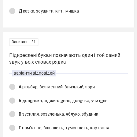
Д
казка, зсушити, кігті, мишка
Запитання 31
Підкреслені букви позначають один і той самий
звук у всіх словах рядка
варіанти відповідей
А
рі
з
ьбяр, бе
з
іменний, бли
з
ький,
з
оря
Б
дол
е
нька, підживл
е
ння, дон
е
чка, учит
е
ль
В
з
у
силля, зоз
у
ленька, ябл
у
ко, зб
у
дник
Г
пам’я
т
тю, більшіс
т
ь, туманніс
т
ь, кар
т
опля