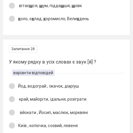
вітає
ш
ся,
ш
ум, підда
ш
шя,
ш
овк
к
оло, о
к
лад,
к
оромисло, Вели
к
день
Запитання 28
У якому рядку в усіх словах є звук [й] ?
варіанти відповідей
Йод, водограй , їжачок, діаріуш
край, майоріти, їдальня, розіграти
вйокати , Йосип, маслюк, морквяні
Київ , копієчка, соєвий, левеня