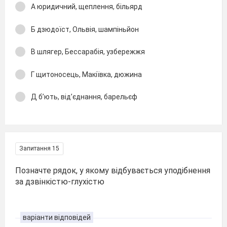
А юридичний, щеплення, більярд
Б дзюдоїст, Ольвія, шампіньйон
В шлягер, Бессарабія, узбережжя
Г щитоносець, Макіївка, дюжина
Д б’ють, від’єднання, барельєф
Запитання 15
Позначте рядок, у якому відбувається уподібнення
за дзвінкістю-глухістю
варіанти відповідей