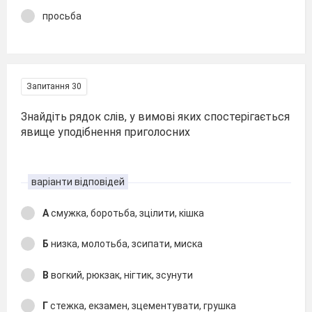
просьба
Запитання 30
Знайдіть рядок слів, у вимові яких спостерігається
явище уподібнення приголосних
варіанти відповідей
А
смужка, боротьба, зцілити, кішка
Б
низка, молотьба, зсипати, миска
В
вогкий, рюкзак, нігтик, зсунути
Г
стежка, екзамен, зцементувати, грушка