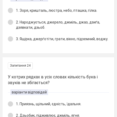
1. Зоря, кришталь, люстра, небо, пташка, гілка.
2. Народжується, джерело, джміль, джаз, дзиґа,
дзявкати, дзьоб.
3. Ящірка, джерґотіти, грати, вікно, підземний, воджу.
Запитання 24
У котрих рядках в усіх словах кількість букв і
звуків не збігається?
варіанти відповідей
1. Приязнь, щільний, єдність, їдальня.
2. Дзьобик, підживлює, джміль, ягня.