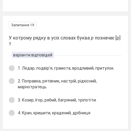
Запитання 19
У котрому рядку в усіх словах буква
р
позначає [p]
?
варіанти відповідей
1. Ледар, подвір’я, грамота, вродливий, притулок.
2. Поправка, рятівник, настрій, рідкісний,
марнотратець.
3. Козир, Ігор, рябий, багряний, тріпотіти.
4. Кран, кришити, крадений, дрібниця