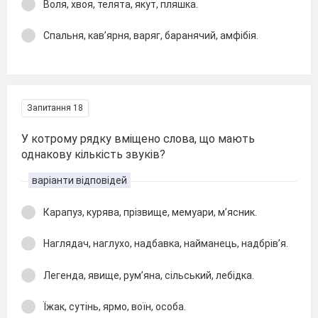
Воля, хвоя, телята, якут, пляшка.
Спальня, кав’ярня, варяг, баранячий, амфібія.
Запитання 18
У котрому рядку вміщено слова, що мають
однакову кількість звуків?
варіанти відповідей
Карапуз, курява, прізвище, мемуари, м’ясник.
Наглядач, наглухо, надбавка, найманець, надбрів’я.
Легенда, явище, рум’яна, сільський, лебідка.
Їжак, сутінь, ярмо, воїн, особа.