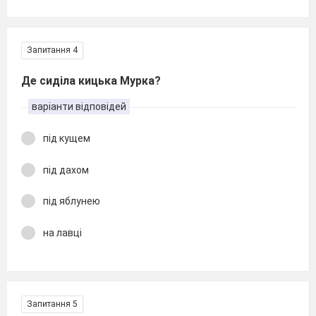
Запитання 4
Де сиділа кицька Мурка?
варіанти відповідей
під кущем
під дахом
під яблунею
на лавці
Запитання 5