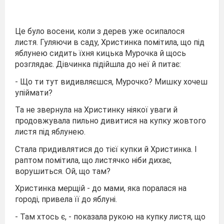
Це було восени, коли з дерев уже осипалося
листя. Гуляючи в саду, Христинка помітила, що під
яблунею сидить їхня кицька Мурочка й щось
розглядає. Дівчинка підійшла до неї й питає:
- Що ти тут видивляєшся, Мурочко? Мишку хочеш
упіймати?
Та не звернула на Христинку ніякої уваги й
продовжувала пильно дивитися на купку жовтого
листя під яблунею.
Стала придивлятися до тієї купки й Христинка. І
раптом помітила, що листячко ніби дихає,
ворушиться. Ой, що там?
Христинка мерщій - до мами, яка поралася на
городі, привела її до яблуні.
- Там хтось є, - показала рукою на купку листя, що