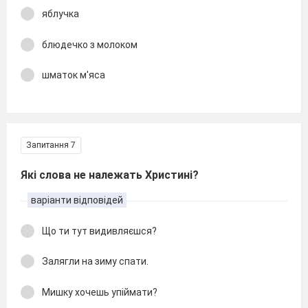
яблучка
блюдечко з молоком
шматок м'яса
Запитання 7
Які слова не належать Христині?
варіанти відповідей
Що ти тут видивляєшся?
Залягли на зиму спати.
Мишку хочешь упіймати?