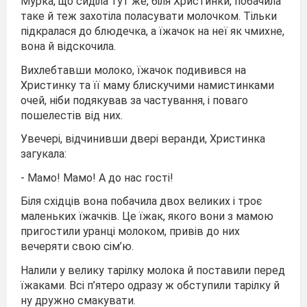
Мурка, що сиділа тут же, біля Христинки, побачила
таке й теж захотіла поласувати молочком. Тільки
підкралася до блюдечка, а їжачок на неї як чмихне,
вона й відскочила.
Вихлебтавши молоко, їжачок подивився на
Христинку та її маму блискучими намистинками
очей, ніби подякував за частування, і поваго
пошелестів від них.
Увечері, відчинивши двері веранди, Христинка
загукала:
- Мамо! Мамо! А до нас гості!
Біля східців вона побачила двох великих і троє
маленьких їжачків. Це їжак, якого вони з мамою
пригостили уранці молоком, привів до них
вечеряти свою сім’ю.
Налили у велику тарілку молока й поставили перед
їжаками. Всі п’ятеро одразу ж обступили тарілку й
ну дружно смакувати.