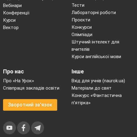
Тести
Вебінари
Лабораторні роботи
Конференції
Проєкти
Курси
Конкурси
Вектор
Олімпіади
Штучний інтелект для
вчителів
Курси англійської мови
Про нас
Інше
Про «На Урок»
Вхід для учнів (naurok.ua)
Співпраця закладів освіти
Матеріали до свят
Конкурс «Фантастична
п’ятірка»
Зворотний зв'язок