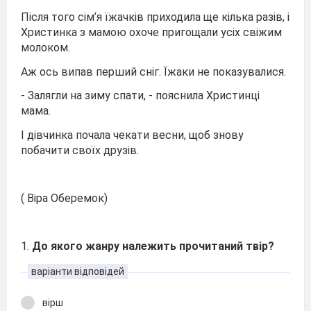
Після того сім’я їжачків приходила ще кілька разів, і
Христинка з мамою охоче пригощали усіх свіжим
молоком.
Аж ось випав перший сніг. Їжаки не показувалися.
- Залягли на зиму спати, - пояснила Христинці
мама.
І дівчинка почала чекати весни, щоб знову
побачити своїх друзів.
( Віра Оберемок)
1.
До якого жанру належить прочитаний твір?
варіанти відповідей
вірш