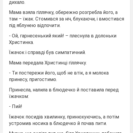
дихало.
Мама взяла гіллячку, обережно розгребла його, а
там – їжак. Стомився за ніч, блукаючи, і вмостився
під яблунею відпочити.
- Ой, гарнесенький який! – плеснула в долоньки
Христинка.
Їжачок і справді був симпатичний.
Мама передала Христинці гіллячку.
- Ти постережи його, щоб не втік, а я молока
принесу, пригостимо.
Принесла, налила в блюдечко й поставила перед
їжачком:
- Пий!
Їжачок посидів хвилинку, принюхуючись, а потім
устромив носика в блюдечко й почав пити.