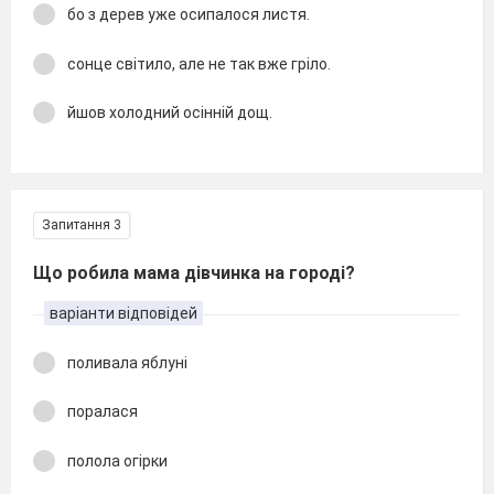
бо з дерев уже осипалося листя.
сонце світило, але не так вже гріло.
йшов холодний осінній дощ.
Запитання 3
Що робила мама дівчинка на городі?
варіанти відповідей
поливала яблуні
поралася
полола огірки