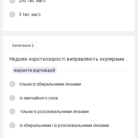
200 тис. км/с
3 тис. км/с
Запитання 2
Недолік короткозорості виправляють окулярами ...
варіанти відповідей
тільки із збиральними лінзами
із звичайного скла
тільки із розсіювальними лінзами
із збиральними і із розсіювальними лінзами