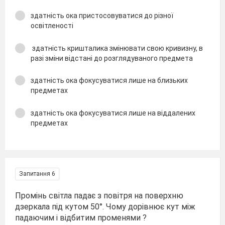
здатність ока пристосовуватися до різної
освітленості
здатність кришталика змінювати свою кривизну, в
разі зміни відстані до розглядуваного предмета
здатність ока фокусуватися лише на близьких
предметах
здатність ока фокусуватися лише на віддалених
предметах
Запитання 6
Промінь світла падає з повітря на поверхню
дзеркала під кутом 50°. Чому дорівнює кут між
падаючим і відбитим променями ?