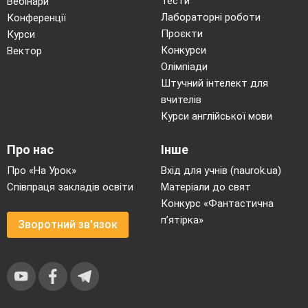
Тести
Вебінари
Лабораторні роботи
Конференції
Проєкти
Курси
Конкурси
Вектор
Олімпіади
Штучний інтелект для
вчителів
Курси англійської мови
Про нас
Інше
Про «На Урок»
Вхід для учнів (naurok.ua)
Співпраця закладів освіти
Матеріали до свят
Конкурс «Фантастична
п’ятірка»
Зворотний зв'язок