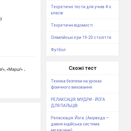
Теоретичні тести для учнів 4-х
класів
?
Теоретичні відомості
Олімпійські ігри 19-20 століття.
Футбол
Схожі тест
!», «Марш!» .;
Техніка безпеки на уроках
фізичного виховання
РЕЛАКСАЦІЯ. МУДРИ - ЙОГА
ДЛЯ ПАЛЬЦІВ
Реласкація. Йога. (Аюрведа —
давня індійська система
медицини).