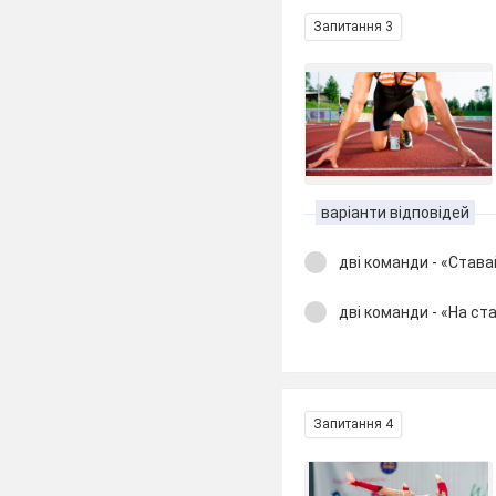
Запитання 3
варіанти відповідей
дві команди - «Ставай
дві команди - «На ста
Запитання 4