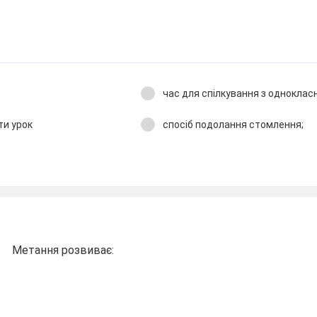
час для спілкування з однокла
ти урок
спосіб подолання стомлення;
Метання розвиває: