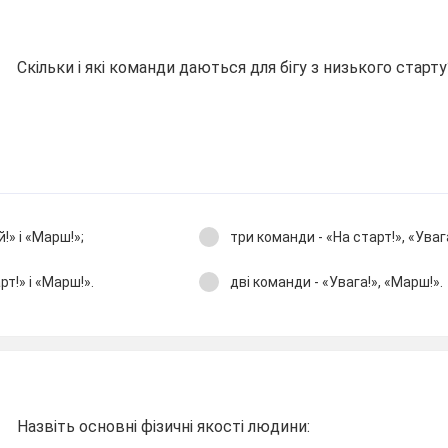
Скільки і які команди даються для бігу з низького старту
!» і «Марш!»;
три команди - «На старт!», «Увага
рт!» і «Марш!».
дві команди - «Увага!», «Марш!».
Назвіть основні фізичні якості людини: