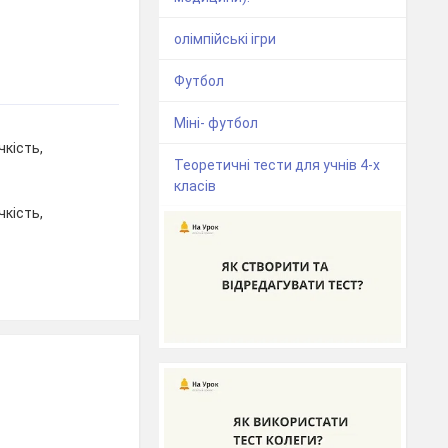
олімпійські ігри
Футбол
Міні- футбол
чкість,
Теоретичні тести для учнів 4-х
класів
чкість,