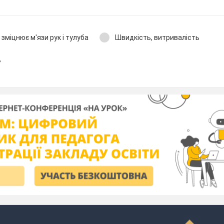
 зміцнює м'язи рук і тулуба
Швидкість, витривалість
ь