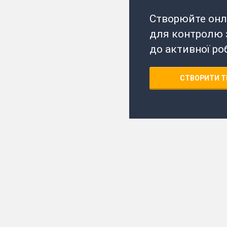
Створюйте онл
для контролю з
до активної ро
СТВОРИТИ Т