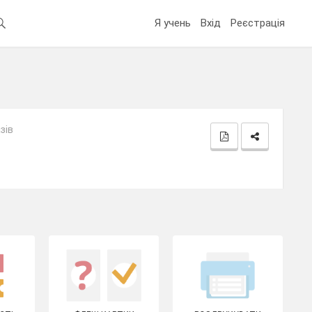
Я учень
Вхід
Реєстрація
зів