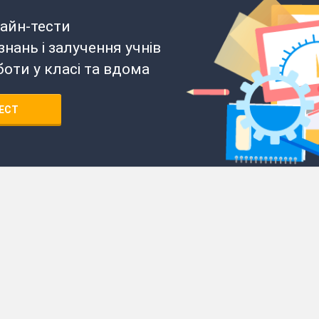
айн-тести
нань і залучення учнів
боти у класі та вдома
ЕСТ