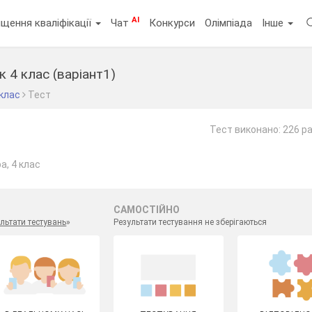
AI
щення кваліфікації
Чат
Конкурси
Олімпіада
Інше
к 4 клас (варіант1)
 клас
Тест
Тест виконано: 226 ра
а, 4 клас
САМОСТІЙНО
льтати тестувань
»
Результати тестування не зберігаються