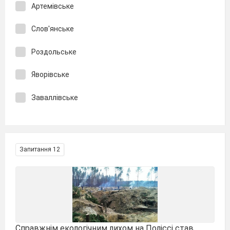
Артемівське
Слов'янське
Роздольське
Яворівське
Заваллівське
Запитання 12
Справжнім екологічним лихом на Поліссі став