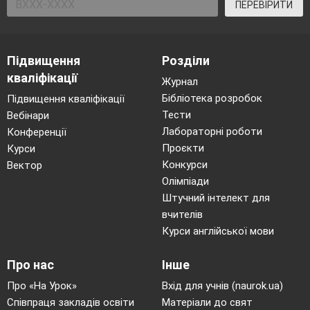
ПЕРЕВІРИТИ
Підвищення
Розділи
кваліфікації
Журнал
Бібліотека розробок
Підвищення кваліфікації
Тести
Вебінари
Лабораторні роботи
Конференції
Проєкти
Курси
Конкурси
Вектор
Олімпіади
Штучний інтелект для
вчителів
Курси англійської мови
Про нас
Інше
Про «На Урок»
Вхід для учнів (naurok.ua)
Співпраця закладів освіти
Матеріали до свят