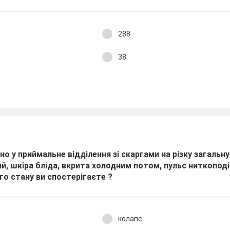
288
38
о у приймальне відділення зі скаргами на різку загальну
й, шкіра бліда, вкрита холодним потом, пульс ниткоподі
го стану ви спостерігаєте ?
колапс