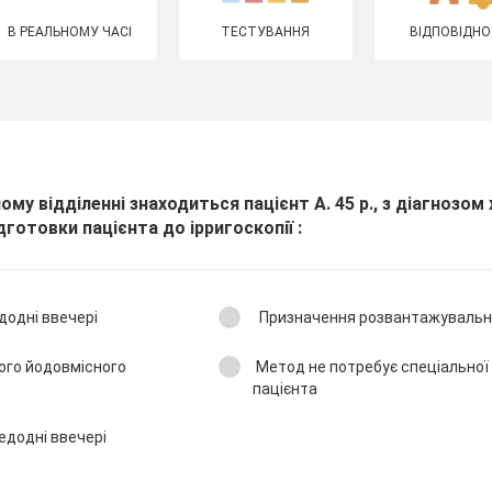
В РЕАЛЬНОМУ ЧАСІ
ТЕСТУВАННЯ
ВІДПОВІДНО
му відділенні знаходиться пацієнт А. 45 р., з діагнозом
дготовки пацієнта до ірригоскопії :
едодні ввечері
Призначення розвантажувально
го йодовмісного
Метод не потребує спеціальної
пацієнта
едодні ввечері