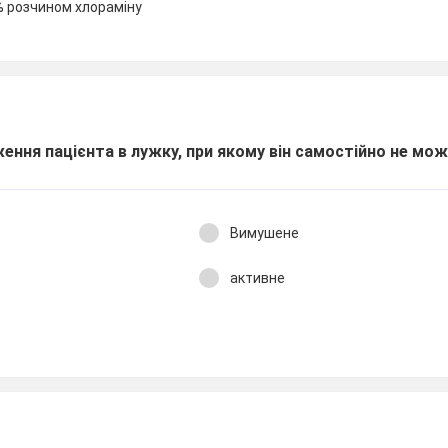
% розчином хлораміну
ення пацієнта в лужку, при якому він самостійно не мож
Вимушене
активне