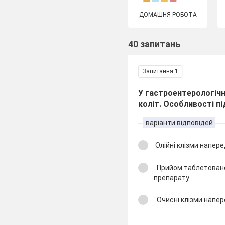
ДОМАШНЯ РОБОТА
40 запитань
Запитання 1
У гастроентерологічно
коліт. Особливості пі
варіанти відповідей
Олійні клізми напер
Прийом таблетовано
препарату
Очисні клізми напер