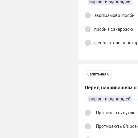
варіанти відповідей
азопірамової проби
проби з сахарозою
фенолфталеїнової п
Запитання 8
Перед накриванням с
варіанти відповідей
Протирають сухою 
Протирають 6% роз