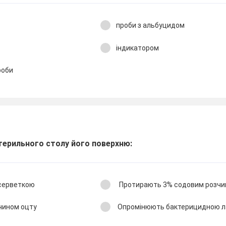
проби з альбуцидом
індикатором
роби
терильного столу його поверхню:
серветкою
Протирають 3% содовим розч
чином оцту
Опромінюють бактерицидною 