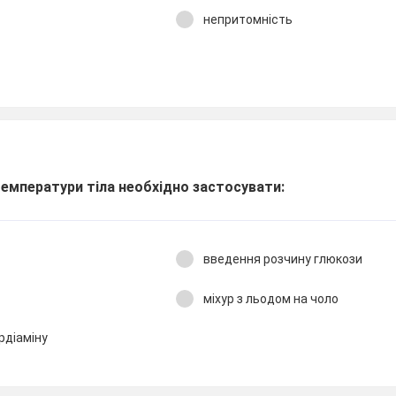
непритомність
температури тіла необхідно застосувати:
введення розчину глюкози
міхур з льодом на чоло
рдіаміну