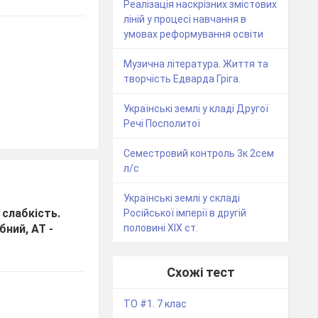
Реалізація наскрізних змістових
ліній у процесі навчання в
умовах реформування освіти
Музична література. Життя та
творчість Едварда Гріга.
Українські землі у кладі Другої
Речі Посполитої
Семестровий контроль 3к 2сем
л/с
Українські землі у складі
 слабкість.
Російської імперії в другій
бний, АТ -
половині ХІХ ст.
Схожі тест
ТО #1. 7 клас