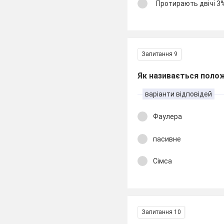
Протирають двічі 3
Запитання 9
Як називається полож
варіанти відповідей
Фаулера
пасивне
Сімса
Запитання 10