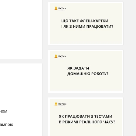
ином
лампою