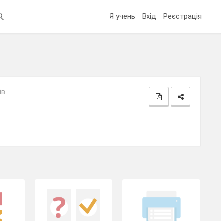
Я учень
Вхід
Реєстрація
ів