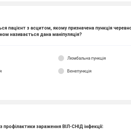
ться пацієнт з асцитом, якому призначена пункція черевн
ном називається дана маніпуляція?
Люмбальна пункція
я
Венепункція
 з профілактики зараження BІЛ-СНІД інфекції: