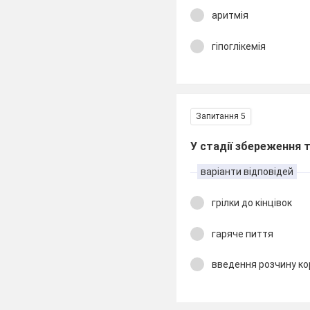
аритмія
гіпоглікемія
Запитання 5
У стадії збереження 
варіанти відповідей
грілки до кінцівок
гаряче пиття
введення розчину ко