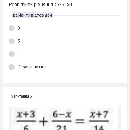
Розв'яжіть рівняння: 5х-5=50
варіанти відповідей
9
5
11
Коренів не має
Запитання 5