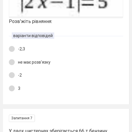
Розв'жіть рівняння:
варіанти відповідей
-2;3
не має розв'язку
-2
3
Запитання 7
У двох цистернах зберігається 66 т бензину,