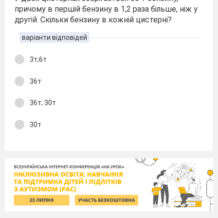
причому в першій бензину в 1,2 раза більше, ніж у
другій. Скільки бензину в кожній цистерні?
варіанти відповідей
3т;6т
36т
36т; 30т
30т