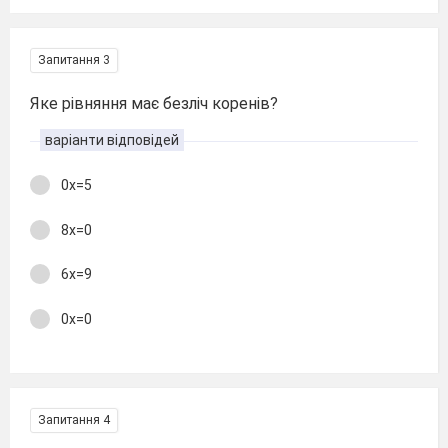
Запитання 3
Яке рівняння має безліч коренів?
варіанти відповідей
0х=5
8х=0
6х=9
0х=0
Запитання 4