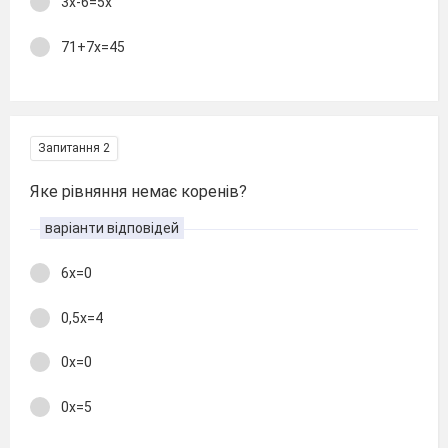
3х-6=5х
71+7х=45
Запитання 2
Яке рівняння немає коренів?
варіанти відповідей
6х=0
0,5х=4
0х=0
0х=5