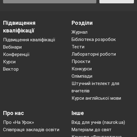
Підвищення
Розділи
кваліфікації
Журнал
Бібліотека розробок
Підвищення кваліфікації
Тести
Вебінари
Лабораторні роботи
Конференції
Проєкти
Курси
Конкурси
Вектор
Олімпіади
Штучний інтелект для
вчителів
Курси англійської мови
Про нас
Інше
Про «На Урок»
Вхід для учнів (naurok.ua)
Співпраця закладів освіти
Матеріали до свят