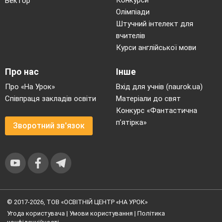
Конкурси
Вектор
Олімпіади
Штучний інтелект для
вчителів
Курси англійської мови
Про нас
Інше
Про «На Урок»
Вхід для учнів (naurok.ua)
Співпраця закладів освіти
Матеріали до свят
Конкурс «Фантастична
п’ятірка»
Зворотний зв'язок
© 2017-2026, ТОВ «ОСВІТНІЙ ЦЕНТР «НА УРОК»
Угода користувача
|
Умови користування
|
Політика