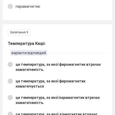
парамагнетик
Запитання 9
Температура Кюрі:
варіанти відповідей
це температура, за якої феромагнетик втрачає
намагніченість.
це температура, за якої феромагнетик
намагнічується
це температура, за якої парамагнетик втрачає
намагніченість.
це температура, за якої діамагнетик втрачає