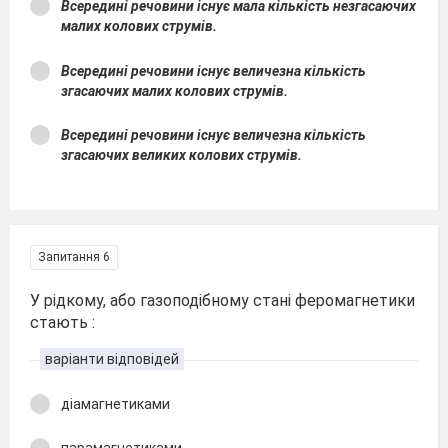
Всередині речовини існує мала кількість незгасаючих
малих колових струмів.
Всередині речовини існує величезна кількість
згасаючих малих колових струмів.
Всередині речовини існує величезна кількість
згасаючих великих колових струмів.
Запитання 6
У рідкому, або газоподібному стані феромагнетики
стають :
варіанти відповідей
діамагнетиками