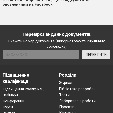
Натисніть "Подобається", щоб слідкувати за
оновленнями на Facebook
Перевірка виданих документів
Вкажіть номер документа (використовуйте кириличну
розкладку)
ПЕРЕВІРИТИ
Підвищення
Розділи
кваліфікації
Журнал
Бібліотека розробок
Підвищення кваліфікації
Тести
Вебінари
Лабораторні роботи
Конференції
Проєкти
Курси