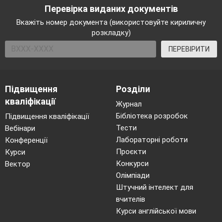
Перевірка виданих документів
Вкажіть номер документа (використовуйте кириличну
розкладку)
ПЕРЕВІРИТИ
Підвищення
Розділи
кваліфікації
Журнал
Бібліотека розробок
Підвищення кваліфікації
Тести
Вебінари
Лабораторні роботи
Конференції
Проєкти
Курси
Конкурси
Вектор
Олімпіади
Штучний інтелект для
вчителів
Курси англійської мови