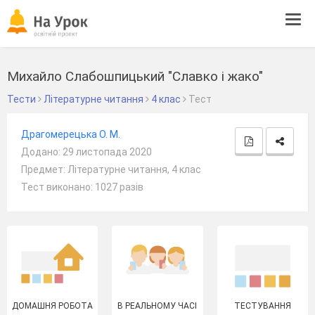
Tog
navi
Михайло Слабошпицький "Славко і жако"
Тести
Літературне читання
4 клас
Тест
Драгомерецька О. М.
Додано: 29 листопада 2020
Предмет: Літературне читання, 4 клас
Тест виконано: 1027 разів
ДОМАШНЯ РОБОТА
В РЕАЛЬНОМУ ЧАСІ
ТЕСТУВАННЯ