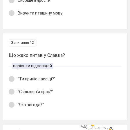
Скоріше вирости
Вивчити пташину мову
Запитання 12
Що жако питав у Славка?
варіанти відповідей
"Ти приніс ласощі?"
"Скільки п′ятірок?"
"Яка погода?"