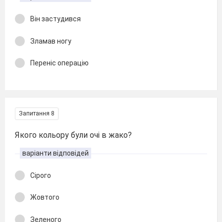
Він застудився
Зламав ногу
Переніс операцію
Запитання 8
Якого кольору були очі в жако?
варіанти відповідей
Сірого
Жовтого
Зеленого