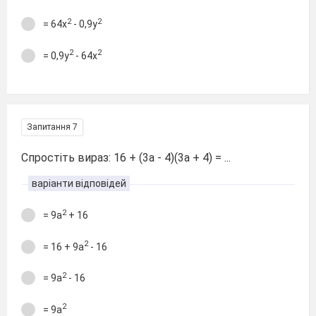
2
2
= 64х
- 0,9у
2
2
= 0,9у
- 64х
Запитання 7
Спростіть вираз: 16 + (3а - 4)(3а + 4) = ...
варіанти відповідей
2
= 9а
+ 16
2
= 16 + 9а
- 16
2
= 9а
- 16
2
= 9а