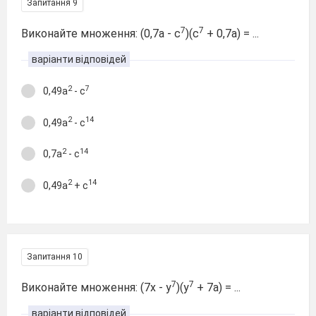
Запитання 9
7
7
Виконайте множення: (0,7а - с
)(с
+ 0,7а) = ...
варіанти відповідей
2
7
0,49а
- с
2
14
0,49а
- с
2
14
0,7а
- с
2
14
0,49а
+ с
Запитання 10
7
7
Виконайте множення: (7х - у
)(у
+ 7а) = ...
варіанти відповідей