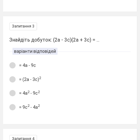
Запитання 3
Знайдіть добуток: (2а - 3с)(2а + 3с) = ...
варіанти відповідей
= 4а - 9с
2
= (2а - 3с)
2
2
= 4а
- 9с
2
2
= 9с
- 4а
Запитання 4