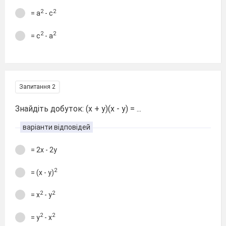
2
2
= а
- с
2
2
= с
- а
Запитання 2
Знайдіть добуток: (х + у)(х - у) = ...
варіанти відповідей
= 2х - 2у
2
= (х - у)
2
2
= х
- у
2
2
= у
- х