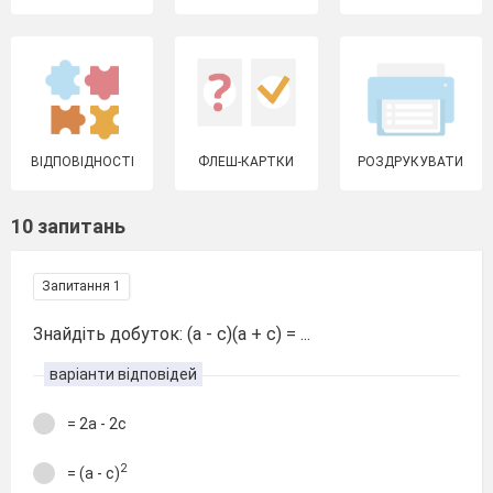
ВІДПОВІДНОСТІ
ФЛЕШ-КАРТКИ
РОЗДРУКУВАТИ
10 запитань
Запитання 1
Знайдіть добуток: (а - с)(а + с) = ...
варіанти відповідей
= 2а - 2с
2
= (а - с)