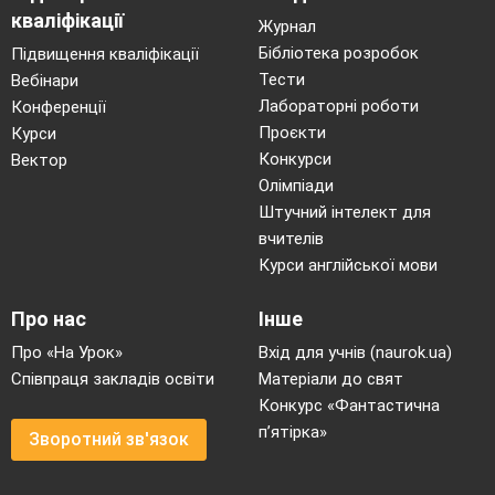
кваліфікації
Журнал
Бібліотека розробок
Підвищення кваліфікації
Тести
Вебінари
Лабораторні роботи
Конференції
Проєкти
Курси
Конкурси
Вектор
Олімпіади
Штучний інтелект для
вчителів
Курси англійської мови
Про нас
Інше
Про «На Урок»
Вхід для учнів (naurok.ua)
Співпраця закладів освіти
Матеріали до свят
Конкурс «Фантастична
п’ятірка»
Зворотний зв'язок