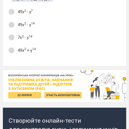
2
7
49х
- у
2
14
49х
- у
2
14
7х
- у
2
14
49х
+ у
Створюйте онлайн-тести