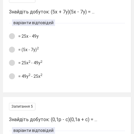
Знайдіть добуток: (5х + 7у)(5х - 7у) = ...
варіанти відповідей
= 25х - 49у
2
= (5х - 7у)
2
2
= 25х
- 49у
2
2
= 49у
- 25х
Запитання 5
Знайдіть добуток: (0,1р - с)(0,1а + с) = ...
варіанти відповідей