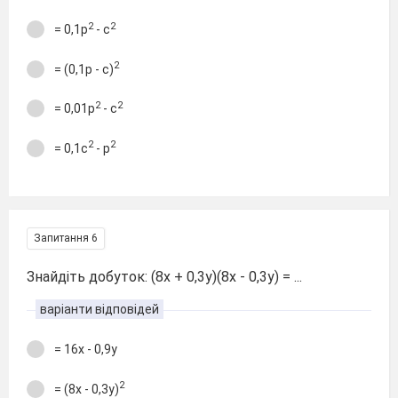
2
2
= 0,1р
- с
2
= (0,1р - с)
2
2
= 0,01р
- с
2
2
= 0,1с
- р
Запитання 6
Знайдіть добуток: (8х + 0,3у)(8х - 0,3у) = ...
варіанти відповідей
= 16х - 0,9у
2
= (8х - 0,3у)