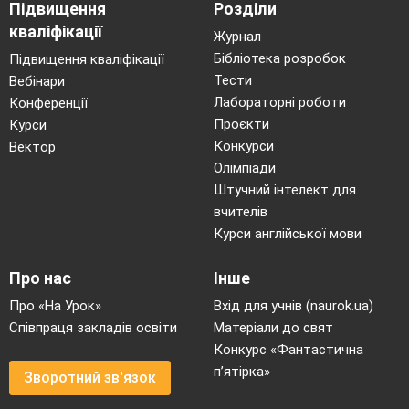
Підвищення
Розділи
кваліфікації
Журнал
Бібліотека розробок
Підвищення кваліфікації
Тести
Вебінари
Лабораторні роботи
Конференції
Проєкти
Курси
Конкурси
Вектор
Олімпіади
Штучний інтелект для
вчителів
Курси англійської мови
Про нас
Інше
Про «На Урок»
Вхід для учнів (naurok.ua)
Співпраця закладів освіти
Матеріали до свят
Конкурс «Фантастична
п’ятірка»
Зворотний зв'язок