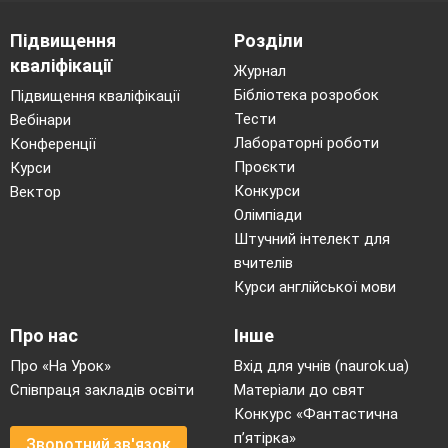
Підвищення
Розділи
кваліфікації
Журнал
Бібліотека розробок
Підвищення кваліфікації
Тести
Вебінари
Лабораторні роботи
Конференції
Проєкти
Курси
Конкурси
Вектор
Олімпіади
Штучний інтелект для
вчителів
Курси англійської мови
Про нас
Інше
Про «На Урок»
Вхід для учнів (naurok.ua)
Співпраця закладів освіти
Матеріали до свят
Конкурс «Фантастична
п’ятірка»
Зворотний зв'язок