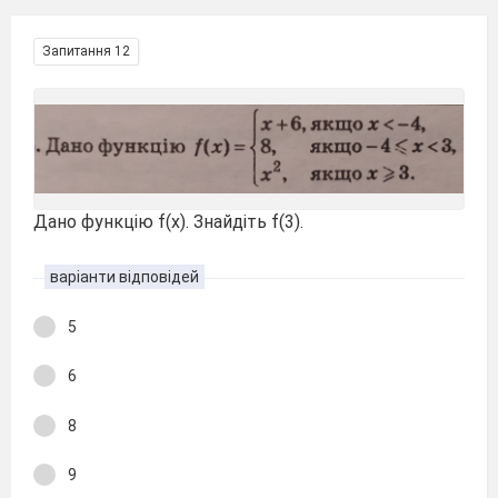
Запитання 12
Дано функцію f(x). Знайдіть f(3).
варіанти відповідей
5
6
8
9