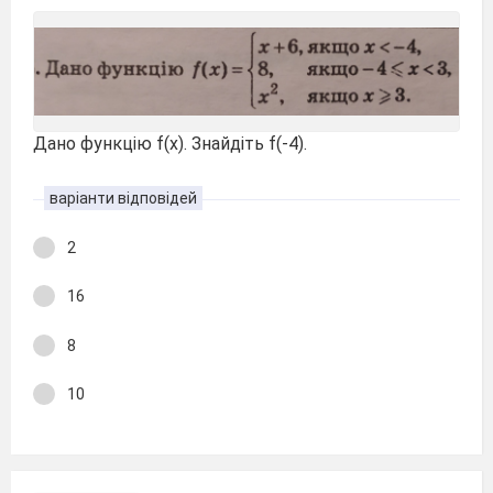
Дано функцію f(x). Знайдіть f(-4).
варіанти відповідей
2
16
8
10