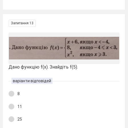
Запитання 13
Дано функцію f(x). Знайдіть f(5).
варіанти відповідей
8
11
25