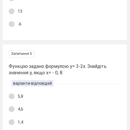
13
-6
Запитання 5
Функцію задано формулою y= 3-2x. Знайдіть
значення y, якщо x= - 0, 8.
варіанти відповідей
5,8
4,6
1,4