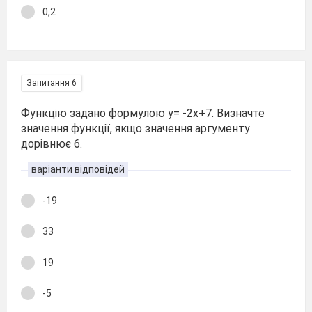
0,2
Запитання 6
Функцію задано формулою y= -2x+7. Визначте
значення функції, якщо значення аргументу
дорівнює 6.
варіанти відповідей
-19
33
19
-5