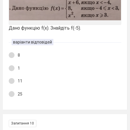
Дано функцію f(x). Знайдіть f(-5).
варіанти відповідей
8
1
11
25
Запитання 10