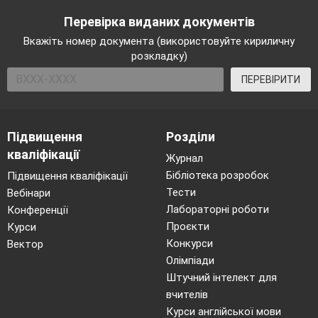
Перевірка виданих документів
Вкажіть номер документа (використовуйте кириличну
розкладку)
ПЕРЕВІРИТИ
Підвищення
Розділи
кваліфікації
Журнал
Бібліотека розробок
Підвищення кваліфікації
Тести
Вебінари
Лабораторні роботи
Конференції
Проєкти
Курси
Конкурси
Вектор
Олімпіади
Штучний інтелект для
вчителів
Курси англійської мови