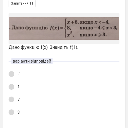
Запитання 11
Дано функцію f(x). Знайдіть f(1).
варіанти відповідей
-1
1
7
8