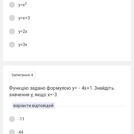
2
y=x
y=x+3
y=2x
y=3x
Запитання 4
Функцію задано формулою y= - 4x+1. Знайдіть
значення y, якщо x=-3.
варіанти відповідей
-11
44