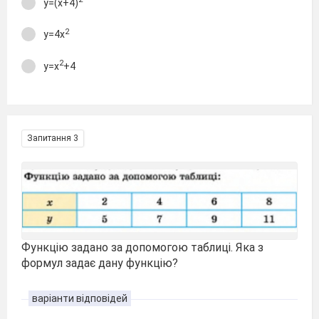
y=(x+4)
2
y=4x
2
y=x
+4
Запитання 3
Функцію задано за допомогою таблиці. Яка з
формул задає дану функцію?
варіанти відповідей