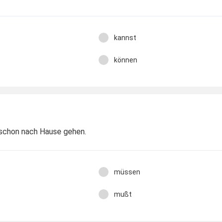
kannst
können
.. schon nach Hause gehen.
müssen
mußt