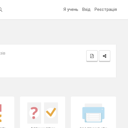
Я учень
Вхід
Реєстрація
зів