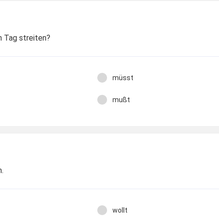
en Tag streiten?
müsst
mußt
n.
wollt