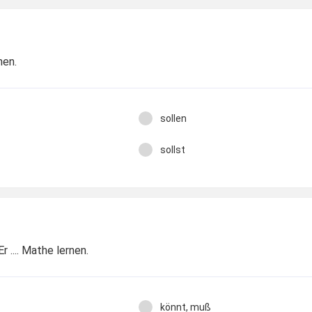
nen.
sollen
sollst
r .... Mathe lernen.
könnt, muß