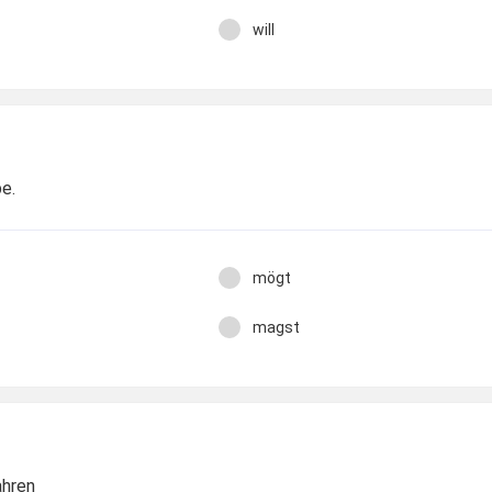
will
pe.
mögt
magst
fahren