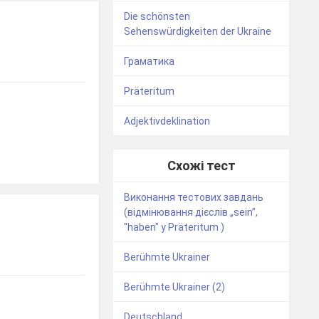
Die schönsten
Sehenswürdigkeiten der Ukraine
Граматика
Präteritum
Adjektivdeklination
Схожі тест
Bиконання тестових завдань
(відмінювання дієслів „sein”,
"haben" у Präteritum )
Berühmte Ukrainer
Berühmte Ukrainer (2)
Deutschland