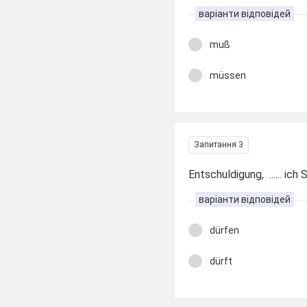
варіанти відповідей
muß
müssen
Запитання 3
Entschuldigung, ...... ich
варіанти відповідей
dürfen
dürft