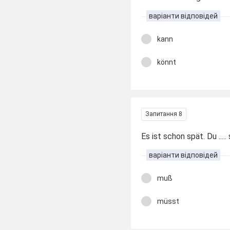
варіанти відповідей
kann
könnt
Запитання 8
Es ist schon spät. Du ...
варіанти відповідей
muß
müsst