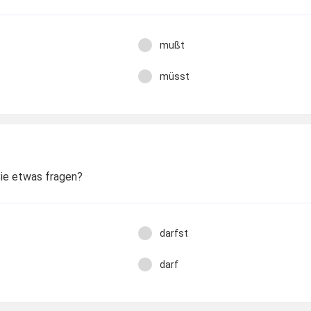
mußt
müsst
 Sie etwas fragen?
darfst
darf