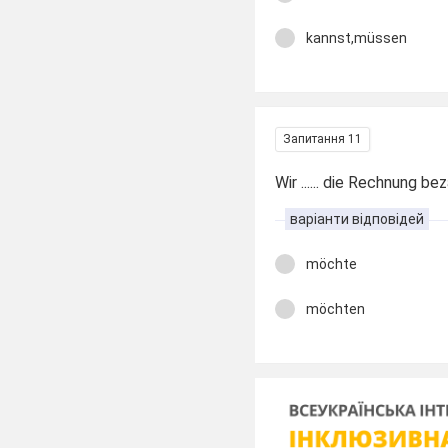
kannst,müssen
Запитання 11
Wir ...... die Rechnung be
варіанти відповідей
möchte
möchten