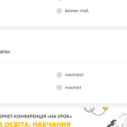
können. muß
zahlen.
möchtest
möchtet