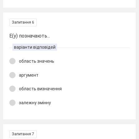
Запитання 6
Е(у) позначають...
варіанти відповідей
область значень
аргумент
область визначення
залежну змінну
Запитання 7