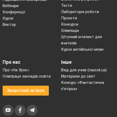
Тести
Вебінари
Лабораторні роботи
Конференції
Проєкти
Курси
Конкурси
Вектор
Олімпіади
Штучний інтелект для
вчителів
Курси англійської мови
Про нас
Інше
Про «На Урок»
Вхід для учнів (naurok.ua)
Співпраця закладів освіти
Матеріали до свят
Конкурс «Фантастична
п’ятірка»
Зворотний зв'язок