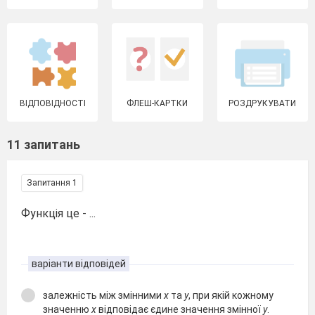
ВІДПОВІДНОСТІ
ФЛЕШ-КАРТКИ
РОЗДРУКУВАТИ
11 запитань
Запитання 1
Функція це - ...
варіанти відповідей
залежність між змінними
x
та
y
, при якій кожному
значенню
x
відповідає єдине значення змінної
y
.