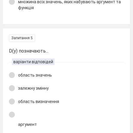
множина всіх значень, яких набувають аргумент та
функція
Запитання 5
D(y) позначають...
варіанти відповідей
область значень
залежну змінну
область визначення
аргумент