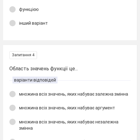
функцією
інший варіант
Запитання 4
Область значень функції це...
варіанти відповідей
множина всіх значень, яких набуває залежна змінна
множина всіх значень, яких набуває аргумент
множина всіх значень, яких набуває незалежна
змінна