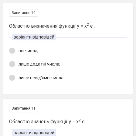
Запитання 10
2
Областю визначення функції у = х
є…
варіанти відповідей
всі числа;
лише додатні числа;
лише невід'ємні числа.
Запитання 11
2
Областю значень функції у = х
є …
варіанти відповідей