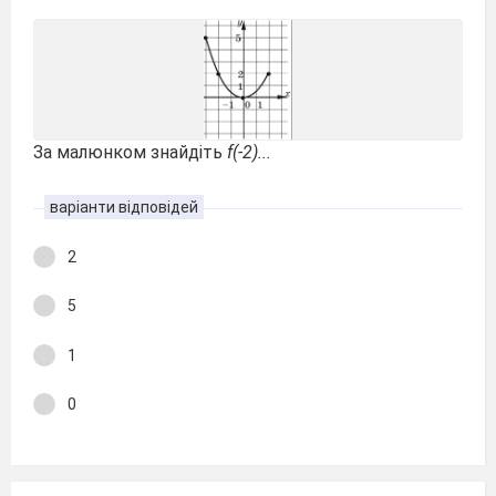
За малюнком знайдіть
f(-2)...
варіанти відповідей
2
5
1
0