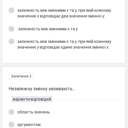
залежність між змінними
x
та
y
, при якій кожному
значенню
x
відповідає два значення змінної
y
.
залежність між змінними
x
та
y.
залежність між змінними
x
та
y
, при якій кожному
значенню
y
відповідає єдине значення змінної
x.
Запитання 2
Незалежну змінну називають...
варіанти відповідей
область значень
аргументом