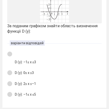
За поданим графіком знайти область визначення
функції D (y):
варіанти відповідей
D (y): –1≤ x ≤3
D (y): 0≤ x ≤3
D (y): 2≤ x ≤–1
D (y): –1≤ x ≤5