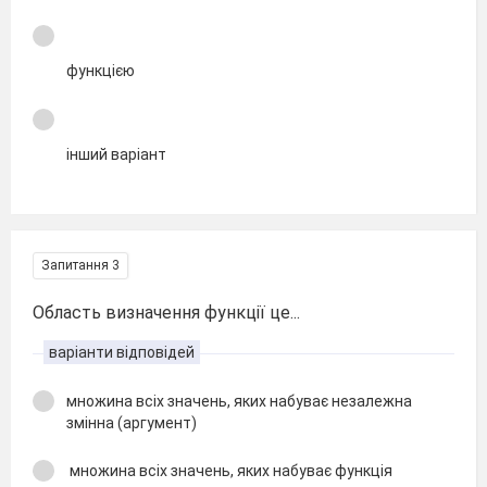
функцією
інший варіант
Запитання 3
Область визначення функції це...
варіанти відповідей
множина всіх значень, яких набуває незалежна
змінна (аргумент)
множина всіх значень, яких набуває функція