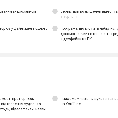
ювання аудиозаписів
сервіс для розміщення відео- т
інтернеті
орює у файлі дані з одного
програма, що містить набір інст
допомогою яких створюють і р
відеофайли на ПК
домості про порядок
надає можливість шукати та пе
 відтворення аудио- та
на YouTube
реходи, відеоефекти, назви,