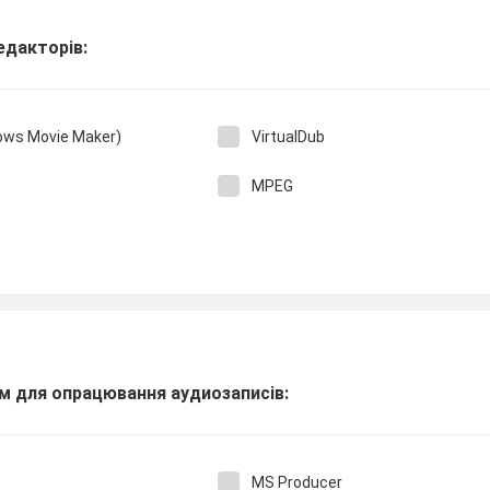
едакторів:
ows Movie Maker)
VirtualDub
MPEG
м для опрацювання аудиозаписів:
MS Producer