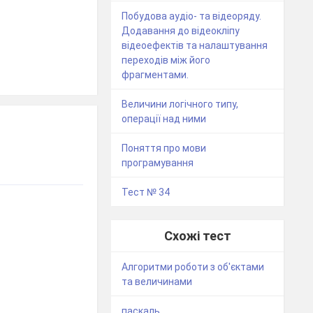
Побудова аудіо- та відеоряду.
Додавання до відеокліпу
відеоефектів та налаштування
переходів між його
фрагментами.
Величини логічного типу,
операції над ними
Поняття про мови
програмування
Тест № 34
Схожі тест
Алгоритми роботи з об'єктами
та величинами
паскаль