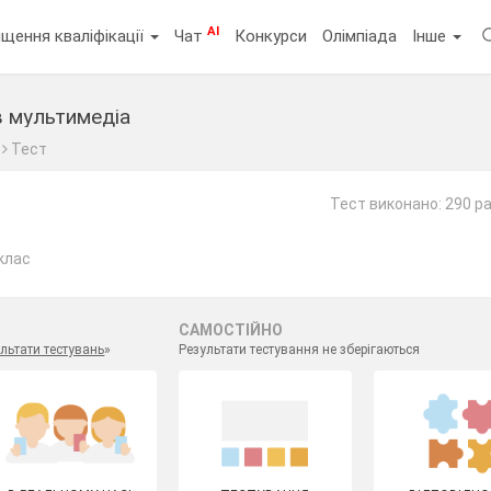
AI
щення кваліфікації
Чат
Конкурси
Олімпіада
Інше
в мультимедіа
Тест
Тест виконано: 290 ра
клас
САМОСТІЙНО
льтати тестувань
»
Результати тестування не зберігаються