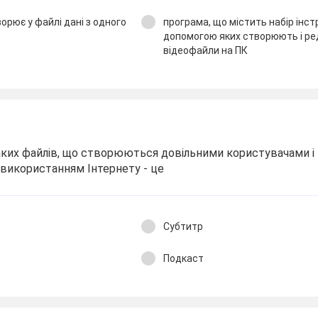
орює у файлі дані з одного
програма, що містить набір інст
допомогою яких створюють і р
відеофайли на ПК
аких файлів, що створюються довільними користувачами і
икористанням Інтернету - це
Субтитр
Подкаст