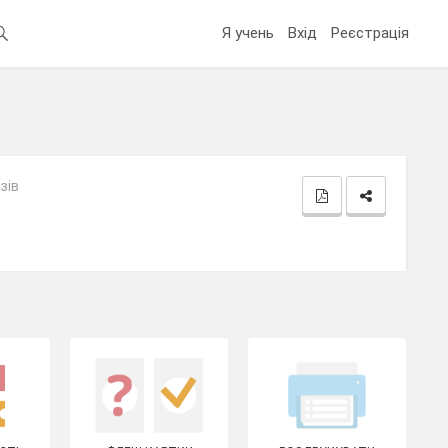
Я учень
Вхід
Реєстрація
зів