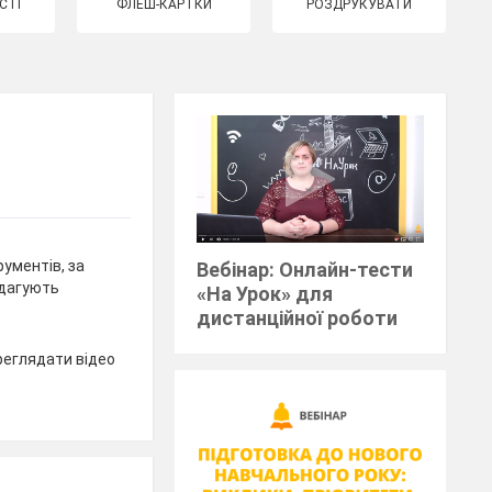
СТІ
ФЛЕШ-КАРТКИ
РОЗДРУКУВАТИ
рументів, за
Вебінар: Онлайн-тести
едагують
«На Урок» для
дистанційної роботи
реглядати відео