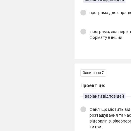
програма для опрац
програма, яка перетв
формату в інший
Запитання 7
Проект це:
варіанти відповідей
файл, що містить ві
розташування та час
відеокліпів, вілеопе
титри