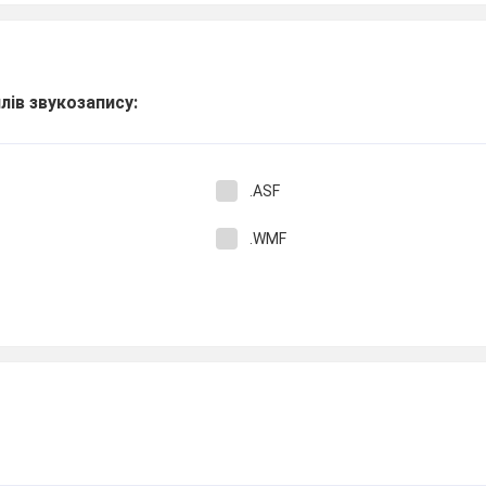
ів звукозапису:
.ASF
.WMF