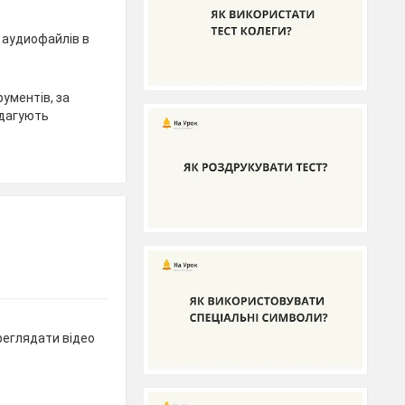
а аудиофайлів в
рументів, за
едагують
реглядати відео