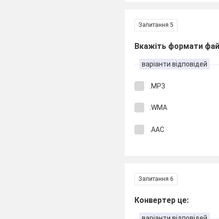
Запитання 5
Вкажіть формати файл
варіанти відповідей
.MP3
.WMA
.AAC
Запитання 6
Конвертер це:
варіанти відповідей