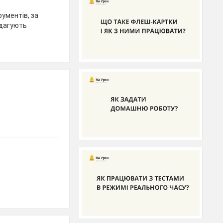
рументів, за
едагують