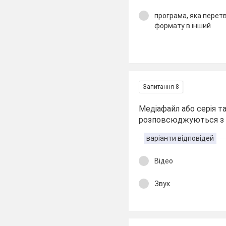
програма, яка перетв
формату в інший
Запитання 8
Медіафайл або серія т
розповсюджуються з в
варіанти відповідей
Відео
Звук