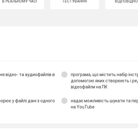
В РЕАЛЬНОМУ ЧАСІ
ТЕСТУВАННЯ
ВІДПОВІДНО
ня відео- та аудиофайлів в
програма, що містить набір інст
допомогою яких створюють і р
відеофайли на ПК
орює у файлі дані з одного
надає можливість шукати та пе
на YouTube