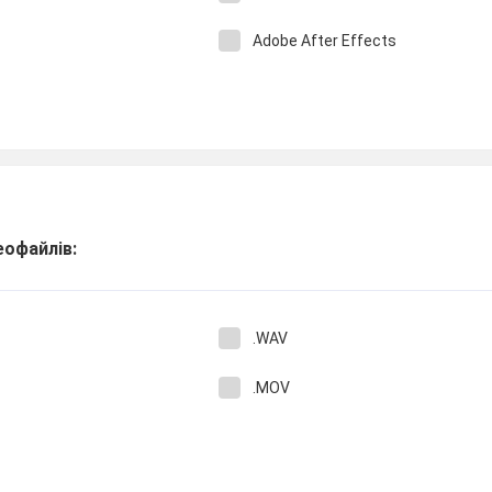
Adobe After Effects
еофайлів:
.WAV
.MOV