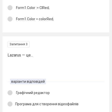
Form1.Color := ClRed;
Form1.Color = colorRed;
Запитання 3
Lazarus — це...
варіанти відповідей
Графічний редактор
Програма для створення відеофайлів