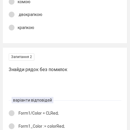
комою
двокрапкою
крапкою
Запитання 2
Знайди рядок без помилок
варіанти відповідей
Form1/Color = CLRed;
Form1_Color := colorRed;