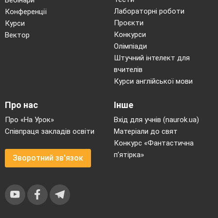
Лабораторні роботи
Конференції
Проєкти
Курси
Конкурси
Вектор
Олімпіади
Штучний інтелект для
вчителів
Курси англійської мови
Про нас
Інше
Про «На Урок»
Вхід для учнів (naurok.ua)
Співпраця закладів освіти
Матеріали до свят
Конкурс «Фантастична
п’ятірка»
Зворотний зв'язок