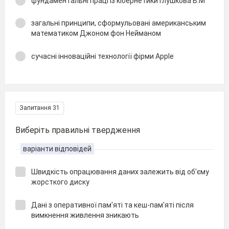
фундаментальні праці із кібернетики Глушкова В.М
загальні принципи, сформульовані американським
математиком Джоном фон Нейманом
сучасні інноваційні технології фірми Apple
Запитання 31
Виберіть правильні твердження
варіанти відповідей
Швидкість опрацювання даних залежить від об'єму
жорсткого диску
Дані з оперативної пам'яті та кеш-пам'яті після
вимкнення живлення зникають