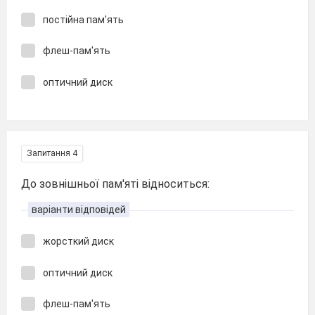
постійна пам'ять
флеш-пам'ять
оптичний диск
Запитання 4
До зовнішньої пам'яті відноситься:
варіанти відповідей
жорсткий диск
оптичний диск
флеш-пам'ять