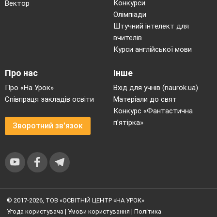
Конкурси
Вектор
Олімпіади
Штучний інтелект для
вчителів
Курси англійської мови
Про нас
Інше
Про «На Урок»
Вхід для учнів (naurok.ua)
Співпраця закладів освіти
Матеріали до свят
Конкурс «Фантастична
п’ятірка»
Зворотний зв'язок
© 2017-2026, ТОВ «ОСВІТНІЙ ЦЕНТР «НА УРОК»
Угода користувача
|
Умови користування
|
Політика