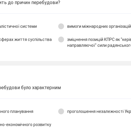
ить до причин перебудови?
алістичної системи
вимоги міжнародних організацій
х сферах життя суспільства
зміцнення позицій КПРС як "керів
направляючої" сили радянськог
ребудови було характерним
вного планування
проголошення незалежності Укр
но-економічного розвитку