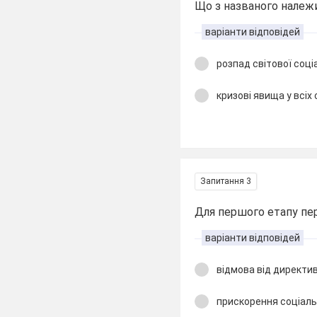
Що з названого належ
варіанти відповідей
розпад світової соці
кризові явища у всі
Запитання 3
Для першого етапу пе
варіанти відповідей
відмова від директи
прискорення соціаль