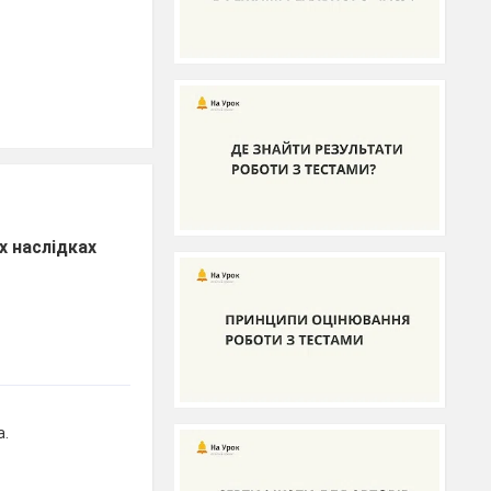
х наслідках
а.