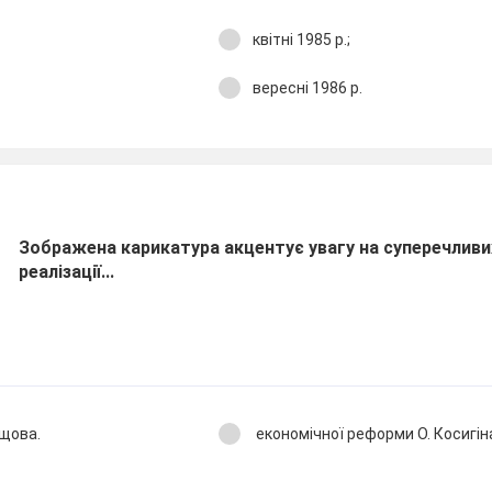
квітні 1985 р.;
вересні 1986 р.
Зображена карикатура акцентує увагу на суперечливи
реалізації...
ущова.
економічної реформи О. Косигін