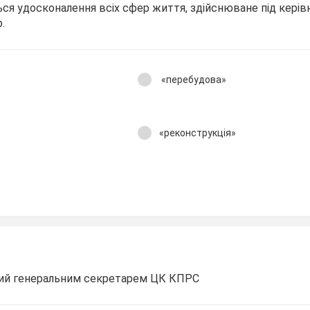
ться удосконалення всіх сфер життя, здійснюване під кер
р.
«перебудова»
«реконструкція»
ний генеральним секретарем ЦК КПРС