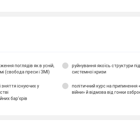
ження поглядів як в усній,
руйнування якоїсь структури пі
мі (свобода преси і ЗМІ)
системної кризи
 зняття існуючих у
політичний курс на припинення 
стві
війни» й відмова від гонки озбро
йних бар'єрів