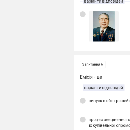
варіанти відповідей
Запитання 6
Емісія - це
варіанти відповідей
випуск в обіг грошей 
процес знецінення п
їх купівельної спром