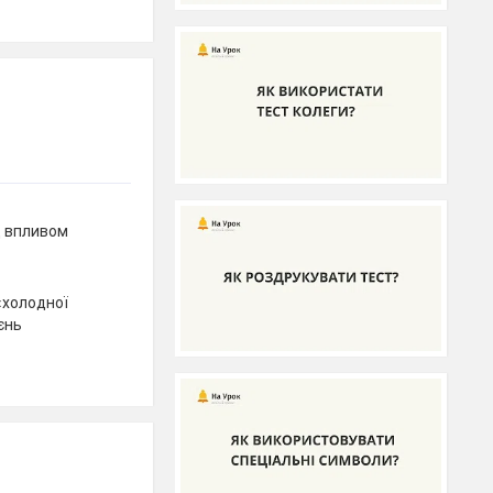
д впливом
«холодної
єнь