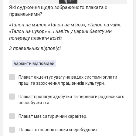
Які судження щодо зображеного плаката є
правильними?
«Талон на мило», «Талон на м’ясо», «Талон на чай»,
«Талон на цукор» «…І навіть у царині балету ми
попереду планети всієї»
3 правильних відповіді
варіанти відповідей
Плакат акцентує увагу на вадах системи оплати
праці та заохочення працівників культури.
Плакат пропагує здобутки та переваги радянського
способу життя.
Плакат має сатиричний характер.
Плакат створено в роки «перебудови».