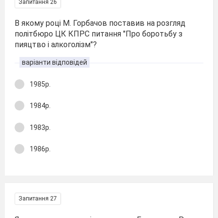
Запитання 26
В якому році М. Горбачов поставив на розгляд
політбюро ЦК КПРС питання "Про боротьбу з
пияцтво і алкоголізм"?
варіанти відповідей
1985р.
1984р.
1983р.
1986р.
Запитання 27