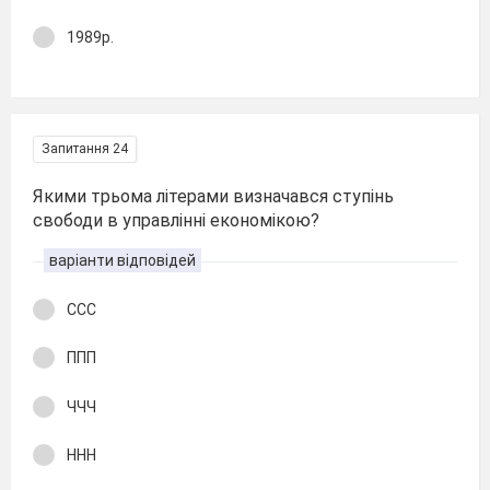
1989р.
Запитання 24
Якими трьома літерами визначався ступінь
свободи в управлінні економікою?
варіанти відповідей
ССС
ППП
ЧЧЧ
ННН