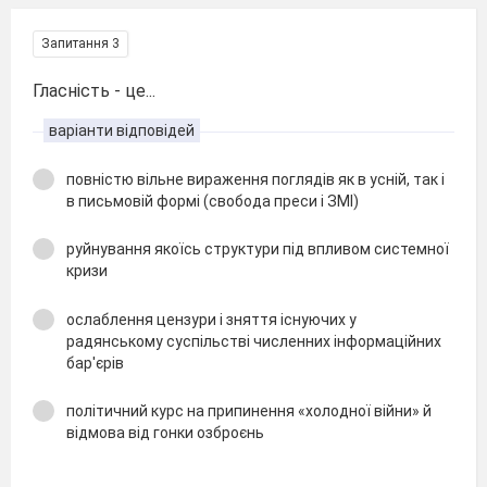
Запитання 3
Гласність - це...
варіанти відповідей
повністю вільне вираження поглядів як в усній, так і
в письмовій формі (свобода преси і ЗМІ)
руйнування якоїсь структури під впливом системної
кризи
ослаблення цензури і зняття існуючих у
радянському суспільстві численних інформаційних
бар'єрів
політичний курс на припинення «холодної війни» й
відмова від гонки озброєнь