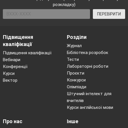
розкладку)
ПЕРЕВІРИТИ
Підвищення
Розділи
кваліфікації
Журнал
Бібліотека розробок
Підвищення кваліфікації
Тести
Вебінари
Лабораторні роботи
Конференції
Проєкти
Курси
Конкурси
Вектор
Олімпіади
Штучний інтелект для
вчителів
Курси англійської мови
Про нас
Інше