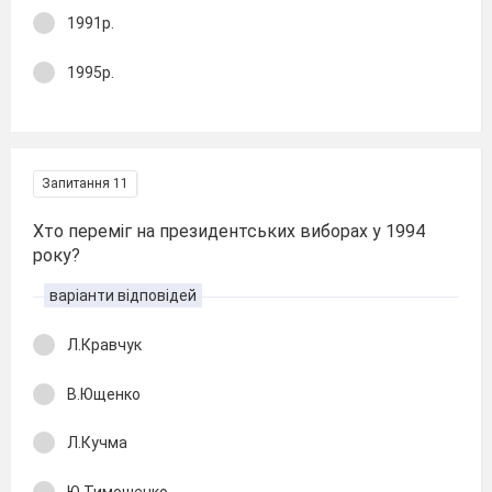
1991р.
1995р.
Запитання 11
Хто переміг на президентських виборах у 1994
року?
варіанти відповідей
Л.Кравчук
В.Ющенко
Л.Кучма
Ю.Тимошенко