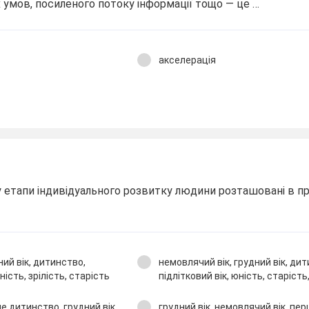
 умов, посиленого потоку інформації тощо ― це …
акселерація
у етапи індивідуального розвитку людини розташовані в п
ний вік, дитинство,
немовлячий вік, грудний вік, ди
ність, зрілість, старість
підлітковий вік, юність, старість,
е дитинство, грудний вік,
грудний вік, немовлячий вік, пе