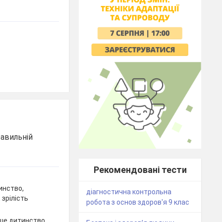
равильній
Рекомендовані тести
тинство,
діагностична контрольна
 зрілість
робота з основ здоров'я 9 клас
рше дитинство,