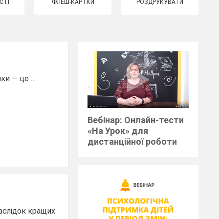
СТІ
ФЛЕШ-КАРТКИ
РОЗДРУКУВАТИ
нки ― це …
Вебінар: Онлайн-тести
«На Урок» для
дистанційної роботи
наслідок кращих