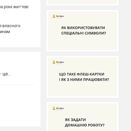
 різні життєві
я власного
винам
це...