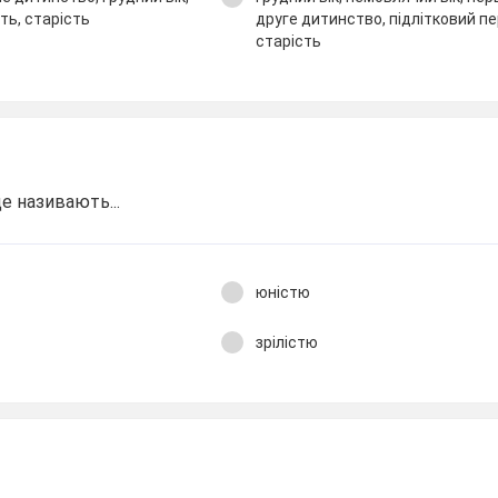
сть, старість
друге дитинство, підлітковий пер
старість
ще називають...
юністю
зрілістю