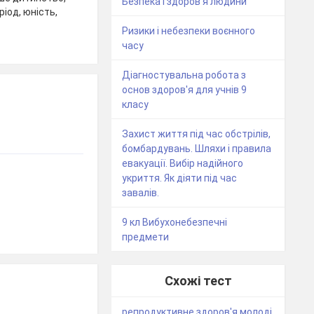
Безпека і здоров’я людини
іод, юність,
Ризики і небезпеки воєнного
часу
Діагностувальна робота з
основ здоров'я для учнів 9
класу
Захист життя під час обстрілів,
бомбардувань. Шляхи і правила
евакуації. Вибір надійного
укриття. Як діяти під час
завалів.
9 кл Вибухонебезпечні
предмети
Схожі тест
репродуктивне здоров'я молоді