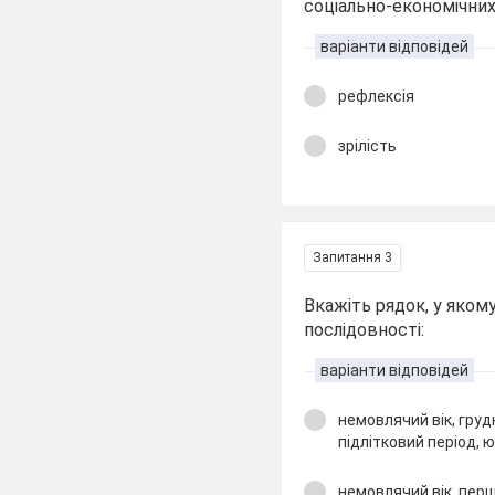
соціально-економічних
варіанти відповідей
рефлексія
зрілість
Запитання 3
Вкажіть рядок, у яком
послідовності:
варіанти відповідей
немовлячий вік, груд
підлітковий період, ю
немовлячий вік, перш