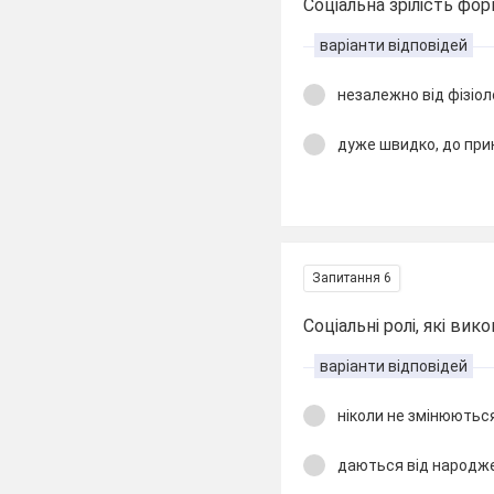
Соціальна зрілість фо
варіанти відповідей
незалежно від фізіоло
дуже швидко, до прик
Запитання 6
Соціальні ролі, які вик
варіанти відповідей
ніколи не змінюютьс
даються від народж