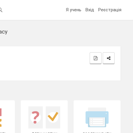
Я учень
Вхід
Реєстрація
асу