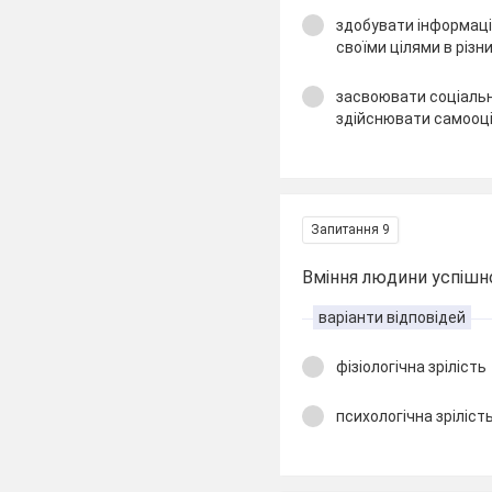
здобувати інформацію 
своїми цілями в різ
засвоювати соціальн
здійснювати самооці
Запитання 9
Вміння людини успішно
варіанти відповідей
фізіологічна зрілість
психологічна зріліст