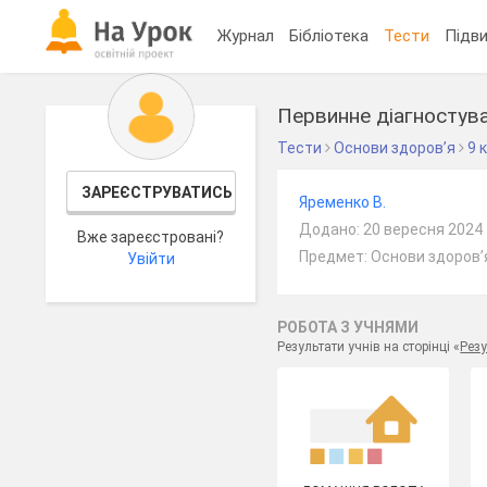
Журнал
Бібліотека
Тести
Підви
Первинне діагностува
Тести
Основи здоров’я
9 
ЗАРЕЄСТРУВАТИСЬ
Яременко В.
Додано: 20 вересня 2024
Вже зареєстровані?
Предмет: Основи здоров’я
Увійти
РОБОТА З УЧНЯМИ
Результати учнів на сторінці «
Резу