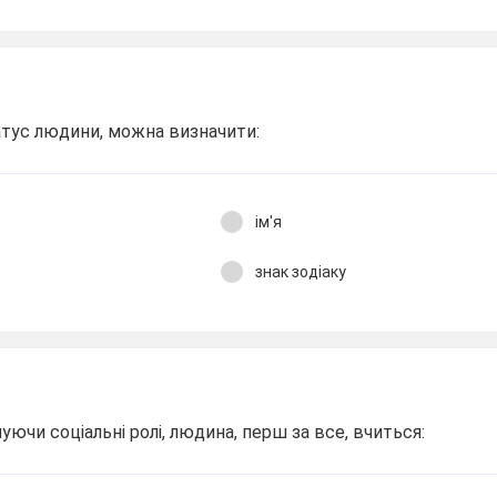
атус людини, можна визначити:
ім'я
знак зодіаку
ючи соціальні ролі, людина, перш за все, вчиться: