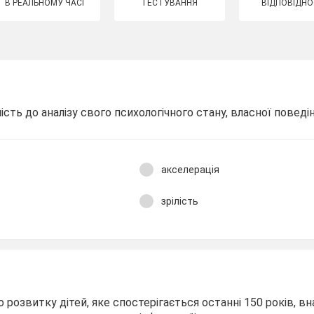
В РЕАЛЬНОМУ ЧАСІ
ТЕСТУВАННЯ
ВІДПОВІДНО
сть до аналізу свого психологічного стану, власної поведі
акселерація
зрілість
 розвитку дітей, яке спостерігається останні 150 років, в