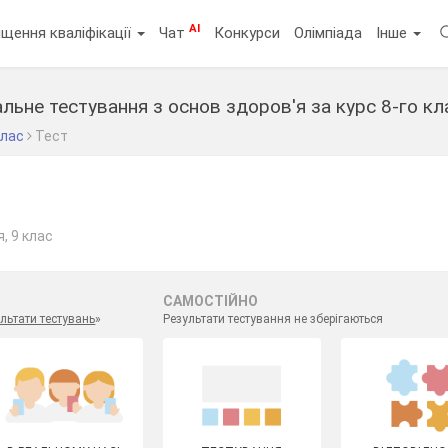
AI
щення кваліфікації
Чат
Конкурси
Олімпіада
Інше
льне тестування з основ здоров'я за курс 8-го кл
клас
Тест
, 9 клас
САМОСТІЙНО
льтати тестувань
»
Результати тестування не зберігаються