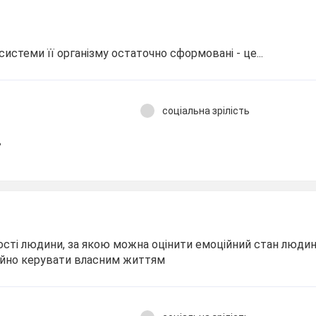
системи її організму остаточно сформовані - це...
соціальна зрілість
ь
лості людини, за якою можна оцінити емоційний стан людини
ійно керувати власним життям