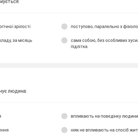
рмується:
гічної зрілості
поступово, паралельно з фізіоло
ладу, за місяць
сама собою, без особливих зуси
підлітка
онує людина:
я
впливають на поведінку людини
ення
ніяк не впливають на спосіб жи