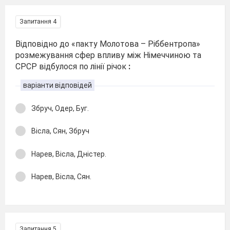
Запитання 4
Відповідно до «пакту Молотова – Ріббентропа»
розмежування сфер впливу між Німеччиною та
СРСР відбулося по лінії річок
:
варіанти відповідей
Збруч, Одер, Буг.
Вісла, Сян, Збруч
Нарев, Вісла, Дністер.
Нарев, Вісла, Сян.
Запитання 5