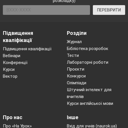
розкладку)
ПЕРЕВІРИТИ
Підвищення
Розділи
кваліфікації
Журнал
Бібліотека розробок
Підвищення кваліфікації
Тести
Вебінари
Лабораторні роботи
Конференції
Проєкти
Курси
Конкурси
Вектор
Олімпіади
Штучний інтелект для
вчителів
Курси англійської мови
Про нас
Інше
Про «На Урок»
Вхід для учнів (naurok.ua)