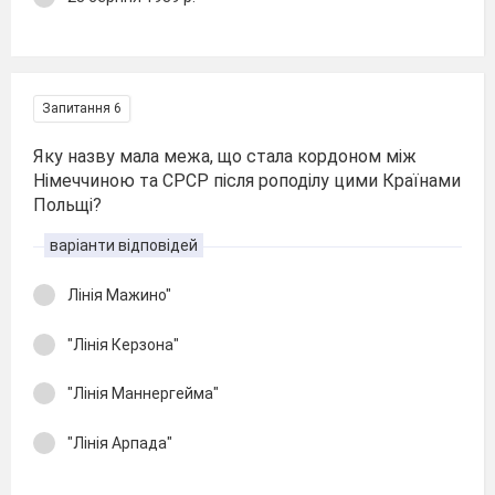
Запитання 6
Яку назву мала межа, що стала кордоном між
Німеччиною та СРСР після роподілу цими Країнами
Польщі?
варіанти відповідей
Лінія Мажино"
"Лінія Керзона"
"Лінія Маннергейма"
"Лінія Арпада"