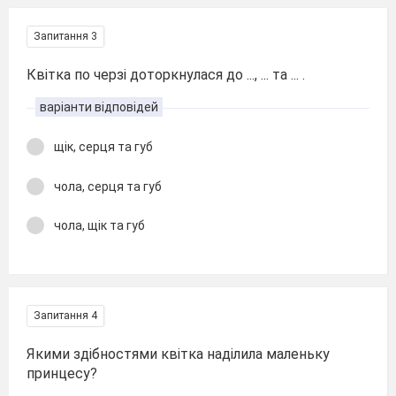
Запитання 3
Квітка по черзі доторкнулася до ..., ... та ... .
варіанти відповідей
щік, серця та губ
чола, серця та губ
чола, щік та губ
Запитання 4
Якими здібностями квітка наділила маленьку
принцесу?