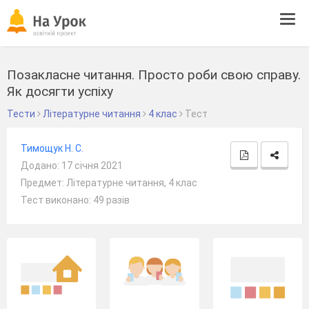
Tog
navi
Позакласне читання. Просто роби свою справу.
Як досягти успіху
Тести
Літературне читання
4 клас
Тест
Тимощук Н. С.
Додано: 17 січня 2021
Предмет: Літературне читання, 4 клас
Тест виконано: 49 разів