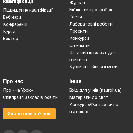
кваліфікації
Журнал
Бібліотека розробок
Підвищення кваліфікації
Тести
Вебінари
Лабораторні роботи
Конференції
Проєкти
Курси
Конкурси
Вектор
Олімпіади
Штучний інтелект для
вчителів
Курси англійської мови
Про нас
Інше
Про «На Урок»
Вхід для учнів (naurok.ua)
Співпраця закладів освіти
Матеріали до свят
Конкурс «Фантастична
п’ятірка»
Зворотний зв'язок