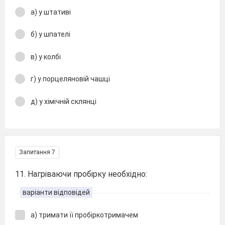
а) у штативі
б) у шпателі
в) у колбі
г) у порцеляновій чашці
д) у хімічній склянці
Запитання 7
11. Нагріваючи пробірку необхідно:
варіанти відповідей
а) тримати її пробіркотримачем