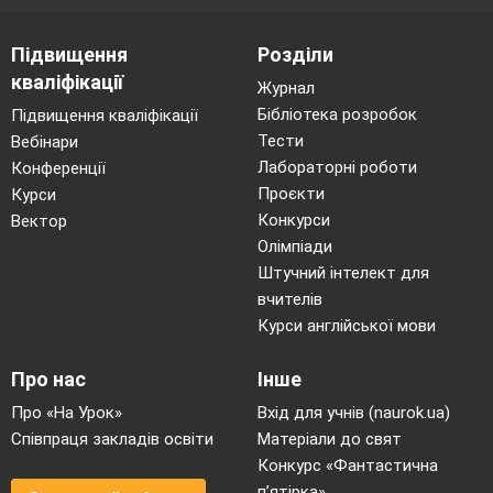
Підвищення
Розділи
кваліфікації
Журнал
Бібліотека розробок
Підвищення кваліфікації
Тести
Вебінари
Лабораторні роботи
Конференції
Проєкти
Курси
Конкурси
Вектор
Олімпіади
Штучний інтелект для
вчителів
Курси англійської мови
Про нас
Інше
Про «На Урок»
Вхід для учнів (naurok.ua)
Співпраця закладів освіти
Матеріали до свят
Конкурс «Фантастична
п’ятірка»