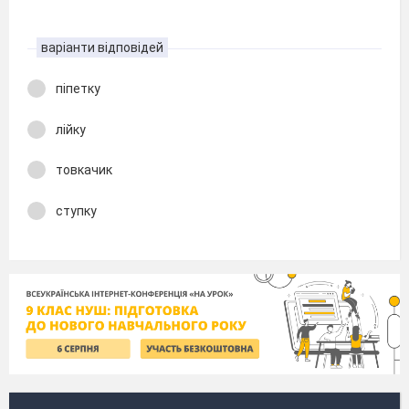
варіанти відповідей
піпетку
лійку
товкачик
ступку