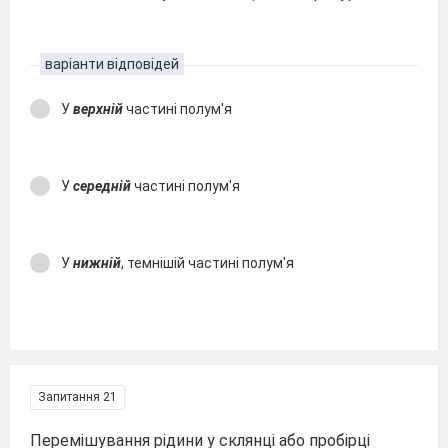
варіанти відповідей
У
верхній
частині полум'я
У
середній
частині полум'я
У
нижній
, темнішій частині полум'я
Запитання 21
Перемішування рідини у склянці або пробірці