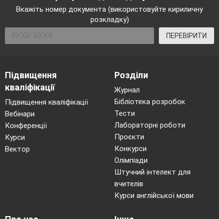
Вкажіть номер документа (використовуйте кириличну
розкладку)
ПЕРЕВІРИТИ
Підвищення
Розділи
кваліфікації
Журнал
Бібліотека розробок
Підвищення кваліфікації
Тести
Вебінари
Лабораторні роботи
Конференції
Проєкти
Курси
Конкурси
Вектор
Олімпіади
Штучний інтелект для
вчителів
Курси англійської мови