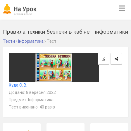
Tog
navi
Правила техніки безпеки в кабінеті інформатики
Тести
Інформатика
Тест
Худа О. В.
Додано: 8 вересня 2022
Предмет: Інформатика
Тест виконано: 40 разів