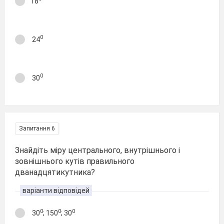
18
0
24
0
30
Запитання 6
Знайдіть міру центрального, внутрішнього і
зовнішнього кутів правильного
дванадцятикутника?
варіанти відповідей
0
0
0
30
; 150
; 30