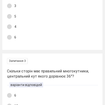
3
5
4
6
Запитання 3
Скільки сторін має правильний многокутники,
центральний кут якого дорівнює 36°?
варіанти відповідей
6