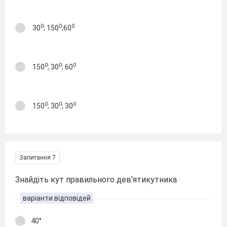
0
0
0
30
; 150
;60
0
0
0
150
; 30
; 60
0
0
0
150
; 30
; 30
Запитання 7
Знайдіть кут правильного дев'ятикутника
варіанти відповідей
40°