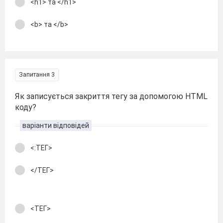
<h1> та </h1>
<b> та </b>
Запитання 3
Як записується закриття тегу за допомогою HTML
коду?
варіанти відповідей
<:ТЕГ>
</ТЕГ>
<ТЕГ>