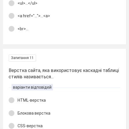
<ul>...</ul>
<a href="...">...<a>
<br>...
Запитання 11
Верстка сайта, яка використовує каскадні таблиці
стилів називається...
варіанти відповідей
HTML-верстка
Блокова верстка
CSS-верстка