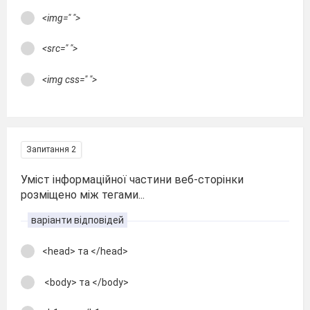
<img=" ">
<src=" ">
<img css=" ">
Запитання 2
Уміст інформаційної частини веб-сторінки
розміщено між тегами...
варіанти відповідей
<head> та </head>
<body> та </body>