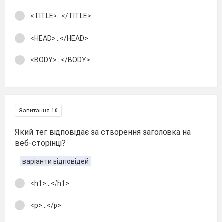
<TITLE>...</TITLE>
<HEAD>...</HEAD>
<BODY>...</BODY>
Запитання 10
Який тег відповідає за створення заголовка на
веб-сторінці?
варіанти відповідей
<h1>...</h1>
<p>...</p>