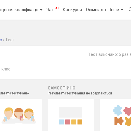
AI
щення кваліфікації
Чат
Конкурси
Олімпіада
Інше
ас
Тест
Тест виконано: 5 разі
1 клас
САМОСТІЙНО
льтати тестувань
»
Результати тестування не зберігаються