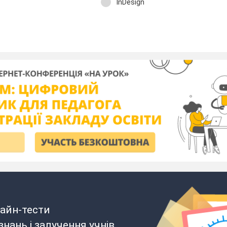
InDesign
айн-тести
нань і залучення учнів