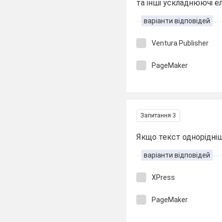
та інші ускладнюючі е
варіанти відповідей
Ventura Publisher
PageMaker
Запитання 3
Якщо текст однорідніш
варіанти відповідей
XPress
PageMaker