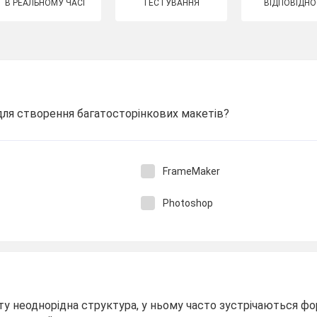
В РЕАЛЬНОМУ ЧАСІ
ТЕСТУВАННЯ
ВІДПОВІДНО
для створення багатосторінкових макетів?
FrameMaker
Photoshop
ту неоднорідна структура, у ньому часто зустрічаються фо