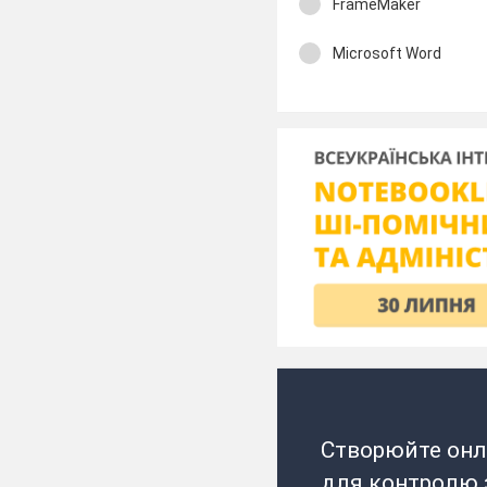
FrameMaker
Microsoft Word
Створюйте онл
для контролю з