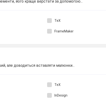
лементи, його краще верстати за допомогою...
TeX
FrameMaker
ий, але доводиться вставляти малюнки...
TeX
InDesign