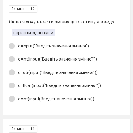
Запитання 10
Якщо я хочу ввести змінну цілого типу я введу....
варіанти відповідей
с=input("Введіть значення змінної")
с=int(input("Введіть значення змінної"))
с=str(input("Введіть значення змінної"))
с=float(input("Введіть значення змінної"))
с=int(input(Введіть значення змінної))
Запитання 11