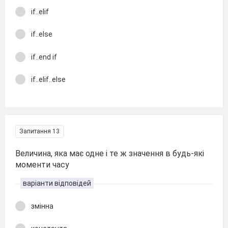
if..elif
if..else
if..end if
if..elif..else
Запитання 13
Величина, яка має одне і те ж значення в будь-які
моменти часу
варіанти відповідей
змінна