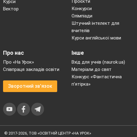
Проєкти
Курси
Конкурси
Вектор
Олімпіади
Штучний інтелект для
вчителів
Курси англійської мови
Про нас
Інше
Про «На Урок»
Вхід для учнів (naurok.ua)
Співпраця закладів освіти
Матеріали до свят
Конкурс «Фантастична
п’ятірка»
Зворотний зв'язок
© 2017-2026, ТОВ «ОСВІТНІЙ ЦЕНТР «НА УРОК»