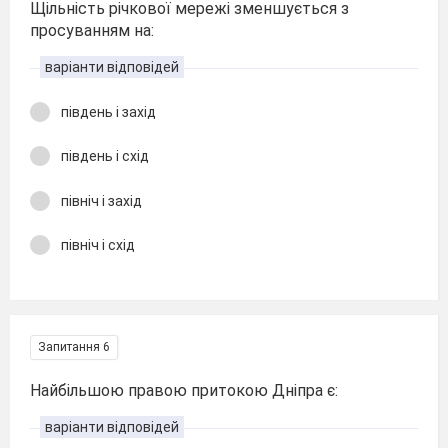
Щільність річкової мережі зменшується з
просуванням на:
варіанти відповідей
південь і захід
південь і схід
північ і захід
північ і схід
Запитання 6
Найбільшою правою притокою Дніпра є:
варіанти відповідей