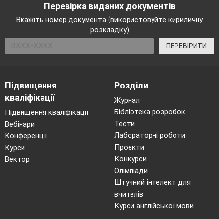
Перевірка виданих документів
Вкажіть номер документа (використовуйте кириличну
розкладку)
ПЕРЕВІРИТИ
Підвищення
Розділи
кваліфікації
Журнал
Бібліотека розробок
Підвищення кваліфікації
Тести
Вебінари
Лабораторні роботи
Конференції
Проєкти
Курси
Конкурси
Вектор
Олімпіади
Штучний інтелект для
вчителів
Курси англійської мови