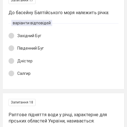
Запитання 17
До басейну Балтійського моря належить річка:
варіанти відповідей
Західний Буг
Південний Буг
Дністер
Салгир
Запитання 18
Раптове підняття води у річці, характерне для
гірських областей України, називається: