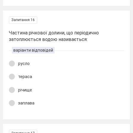
Запитання 16
Частина річкової долини, що періодично
затоплюється водою називається:
варіанти відповідей
русло
тераса
річище
заплава