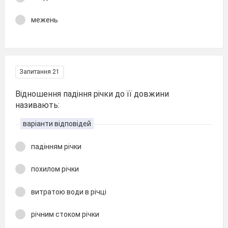
межень
Запитання 21
Відношення падіння річки до її довжини
називають:
варіанти відповідей
падінням річки
похилом річки
витратою води в річці
річним стоком річки