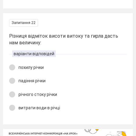
Запитання 22
Різниця відміток висоти витоку та гирла дасть
нам величину:
варіанти відповідей
похилу річки
падіння річки
річного стоку річки
витрати води в річці