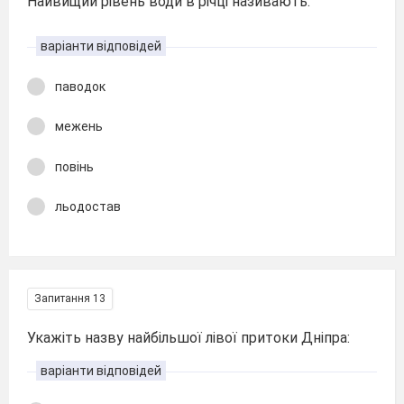
Найвищий рівень води в річці називають:
варіанти відповідей
паводок
межень
повінь
льодостав
Запитання 13
Укажіть назву найбільшої лівої притоки Дніпра:
варіанти відповідей