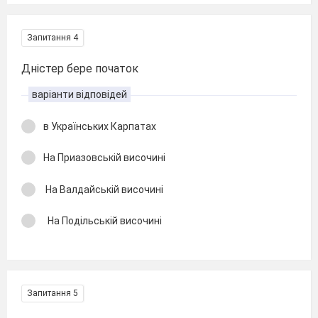
Запитання 4
Дністер бере початок
варіанти відповідей
в Українських Карпатах
На Приазовській височині
На Валдайській височині
На Подільській височині
Запитання 5