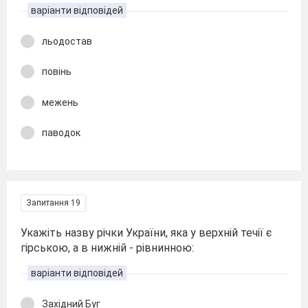
варіанти відповідей
льодостав
повінь
межень
паводок
Запитання 19
Укажіть назву річки України, яка у верхній течії є
гірською, а в нижній - рівнинною:
варіанти відповідей
Західний Буг