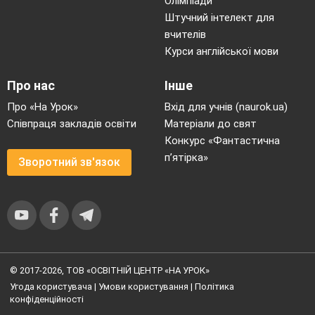
Олімпіади
Штучний інтелект для
вчителів
Курси англійської мови
Про нас
Інше
Про «На Урок»
Вхід для учнів (naurok.ua)
Співпраця закладів освіти
Матеріали до свят
Конкурс «Фантастична
п’ятірка»
Зворотний зв'язок
© 2017-2026, ТОВ «ОСВІТНІЙ ЦЕНТР «НА УРОК»
Угода користувача
|
Умови користування
|
Політика
конфіденційності