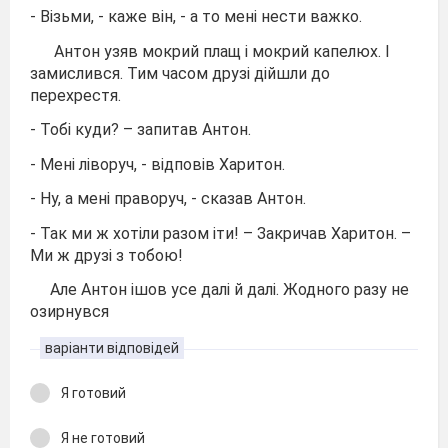
- Візьми, - каже він, - а то мені нести важко.
Антон узяв мокрий плащ і мокрий капелюх. І
замислився. Тим часом друзі дійшли до
перехрестя.
- Тобі куди? – запитав Антон.
- Мені ліворуч, - відповів Харитон.
- Ну, а мені праворуч, - сказав Антон.
- Так ми ж хотіли разом іти! – Закричав Харитон. –
Ми ж друзі з тобою!
Але Антон ішов усе далі й далі. Жодного разу не
озирнувся
варіанти відповідей
Я готовий
Я не готовий