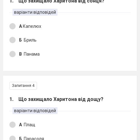
1. Що захищало Харитона від сонця?
варіанти відповідей
А
Капелюх
Б
Бриль
В
Панама
Запитання 4
1. Що захищало Харитона від дощу?
варіанти відповідей
А
Плащ
Б
Парасоля