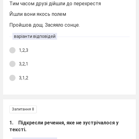
Тим часом друзі дійшли до перехрестя
Йшли вони якось полем
Пройшов дощ. Засяяло сонце.
варіанти відповідей
1,2,3
3,2,1
3,1,2
Запитання 8
1. Підкресли речення, яке не зустрічалося у
тексті.