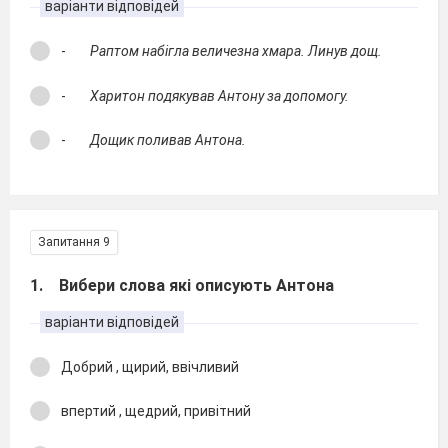
варіанти відповідей
-
Раптом набігла величезна хмара. Линув дощ.
-
Харитон подякував Антону за допомогу.
-
Дощик поливав Антона.
Запитання 9
1. Вибери слова які описують Антона
варіанти відповідей
Добрий , щирий, ввічливий
впертий , щедрий, привітний