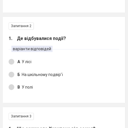
Запитання 2
1. Де відбувалися події?
варіанти відповідей
А
У лісі
Б
На шкільному подвір’ї
В
У полі
Запитання 3