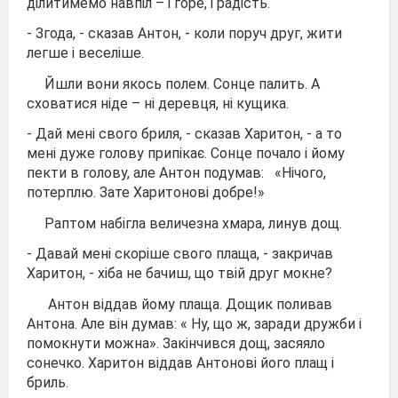
ділитимемо навпіл – і горе, і радість.
- Згода, - сказав Антон, - коли поруч друг, жити
легше і веселіше.
Йшли вони якось полем. Сонце палить. А
сховатися ніде – ні деревця, ні кущика.
- Дай мені свого бриля, - сказав Харитон, - а то
мені дуже голову припікає. Сонце почало і йому
пекти в голову, але Антон подумав: «Нічого,
потерплю. Зате Харитонові добре!»
Раптом набігла величезна хмара, линув дощ.
- Давай мені скоріше свого плаща, - закричав
Харитон, - хіба не бачиш, що твій друг мокне?
Антон віддав йому плаща. Дощик поливав
Антона. Але він думав: « Ну, що ж, заради дружби і
помокнути можна». Закінчився дощ, засяяло
сонечко. Харитон віддав Антонові його плащ і
бриль.