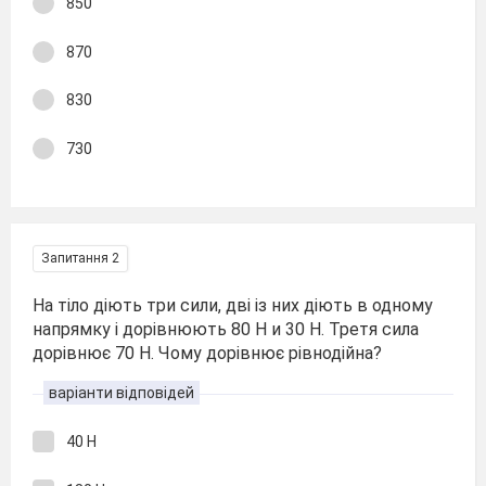
850
870
830
730
Запитання 2
На тіло діють три сили, дві із них діють в одному
напрямку і дорівнюють 80 Н и 30 Н. Третя сила
дорівнює 70 Н. Чому дорівнює рівнодійна?
варіанти відповідей
40 Н