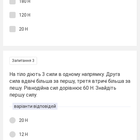
180 Н
120 Н
20 Н
Запитання 3
На тіло діють 3 сили в одному напрямку. Друга
сила вдвічі більша за першу, третя втричі більша за
пешу. Рівнодійна сил дорівнює 60 Н. Знайдіть
першу силу.
варіанти відповідей
20 Н
12 Н