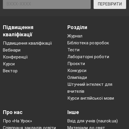
ПЕРЕВІРИТИ
Підвищення
Розділи
кваліфікації
Журнал
Бібліотека розробок
Підвищення кваліфікації
Тести
Вебінари
Лабораторні роботи
Конференції
Проєкти
Курси
Конкурси
Вектор
Олімпіади
Штучний інтелект для
вчителів
Курси англійської мови
Про нас
Інше
Про «На Урок»
Вхід для учнів (naurok.ua)
Співпраця закладів освіти
Матеріали до свят