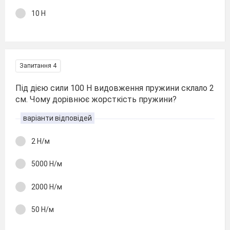
10 Н
Запитання 4
Під дією сили 100 Н видовження пружини склало 2
см. Чому дорівнює жорсткість пружини?
варіанти відповідей
2 Н/м
5000 Н/м
2000 Н/м
50 Н/м